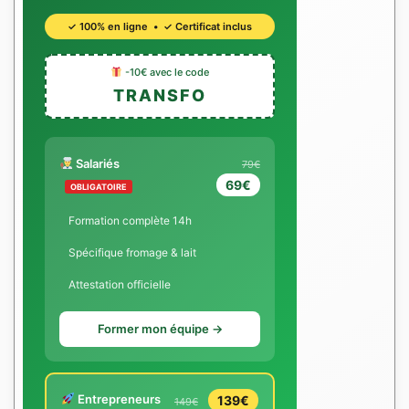
✓ 100% en ligne • ✓ Certificat inclus
-10€ avec le code
TRANSFO
Salariés
79€
69€
OBLIGATOIRE
Formation complète 14h
Spécifique fromage & lait
Attestation officielle
Former mon équipe →
Entrepreneurs
139€
149€