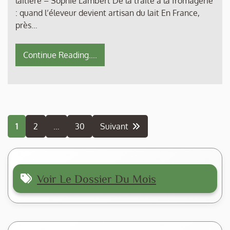
laitière – Sophie Lambert De la traite à la fromagerie
: quand l’éleveur devient artisan du lait En France,
près…
Continue Reading....
Pagination
1
2
…
30
Suivant
des
publications
Voir Le Dossier Du Mois