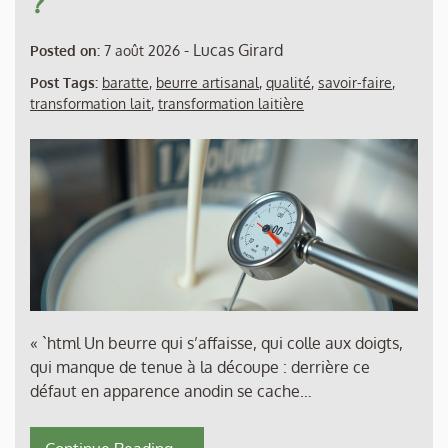
?
-
Lucas Girard
Posted on:
7 août 2026
Post Tags:
baratte
,
beurre artisanal
,
qualité
,
savoir-faire
,
transformation lait
,
transformation laitière
« `html Un beurre qui s’affaisse, qui colle aux doigts,
qui manque de tenue à la découpe : derrière ce
défaut en apparence anodin se cache…