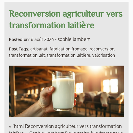
Reconversion agriculteur vers
transformation laitière
-
sophie.lambert
Posted on:
6 août 2026
Post Tags:
artisanat
,
fabrication fromage
,
reconversion
,
transformation lait
,
transformation laitière
,
valorisation
« `html Reconversion agriculteur vers transformation