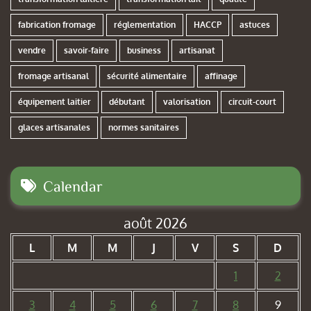
fabrication fromage
réglementation
HACCP
astuces
vendre
savoir-faire
business
artisanat
fromage artisanal
sécurité alimentaire
affinage
équipement laitier
débutant
valorisation
circuit-court
glaces artisanales
normes sanitaires
Calendar
août 2026
L
M
M
J
V
S
D
1
2
3
4
5
6
7
8
9