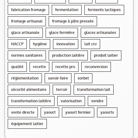
fabrication fromage
fermentation
ferments lactiques
fromage artisanal
fromage à pâte pressée
glace artisanale
glace fermière
glaces artisanales
HACCP
hygiène
innovation
lait cru
normes sanitaires
production laitière
produit laitier
qualité
recette
recette pro
reconversion
réglementation
savoir-faire
sorbet
sécurité alimentaire
terroir
transformation lait
transformation laitière
valorisation
vendre
vente directe
yaourt
yaourt fermier
yaourts
équipement laitier