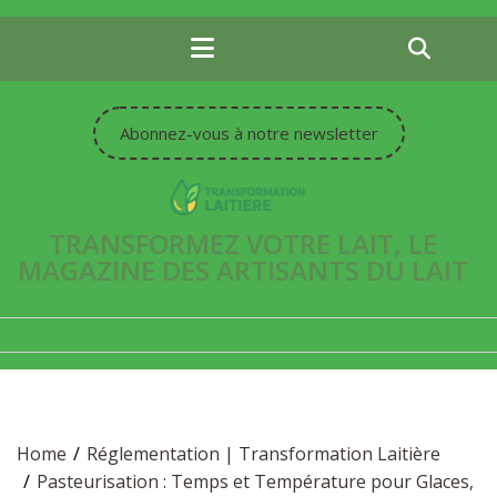
Skip
to
content
Abonnez-vous à notre newsletter
TRANSFORMEZ VOTRE LAIT, LE
MAGAZINE DES ARTISANTS DU LAIT
Home
Réglementation | Transformation Laitière
Pasteurisation : Temps et Température pour Glaces,