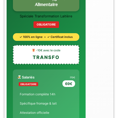
Alimentaire
Spéciale Transformation Laitière
OBLIGATOIRE
✓ 100% en ligne • ✓ Certificat inclus
-10€ avec le code
TRANSFO
Salariés
79€
69€
OBLIGATOIRE
Formation complète 14h
Spécifique fromage & lait
Attestation officielle