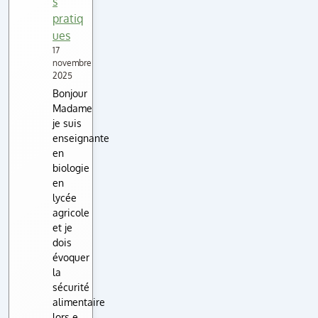
s
pratiq
ues
17
novembre
2025
Bonjour
Madame
je suis
enseignante
en
biologie
en
lycée
agricole
et je
dois
évoquer
la
sécurité
alimentaire
lors e