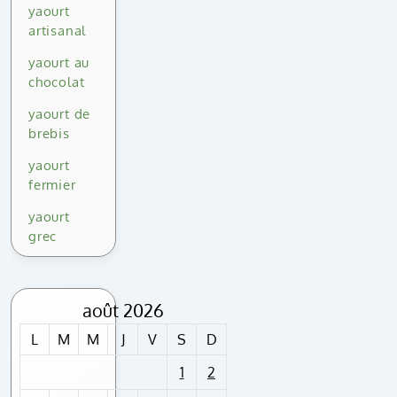
yaourt
artisanal
yaourt au
chocolat
yaourt de
brebis
yaourt
fermier
yaourt
grec
août 2026
L
M
M
J
V
S
D
1
2