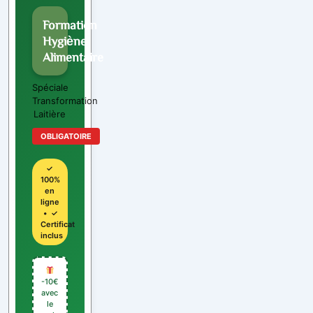
Formation
Hygiène
Alimentaire
Spéciale
Transformation
Laitière
OBLIGATOIRE
✓
100%
en
ligne
• ✓
Certificat
inclus
-10€
avec
le