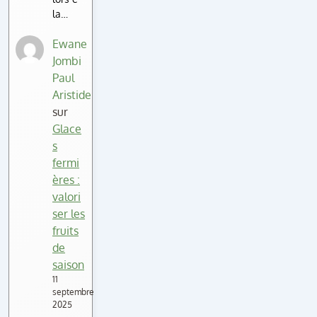
la…
Ewane
Jombi
Paul
Aristide
sur
Glace
s
fermi
ères :
valori
ser les
fruits
de
saison
11
septembre
2025