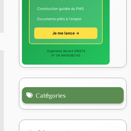
Construction guidée du PMS
Documents prêts à l'emploi
Je me lance →
Organisme déclaré DREETS
N° DA 84430382743
Catégories