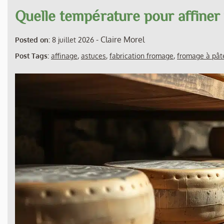
Quelle température pour affiner
-
Claire Morel
Posted on:
8 juillet 2026
Post Tags:
affinage
,
astuces
,
fabrication fromage
,
fromage à pât