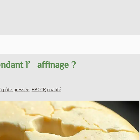
ndant l’affinage ?
à pâte pressée
,
HACCP
,
qualité