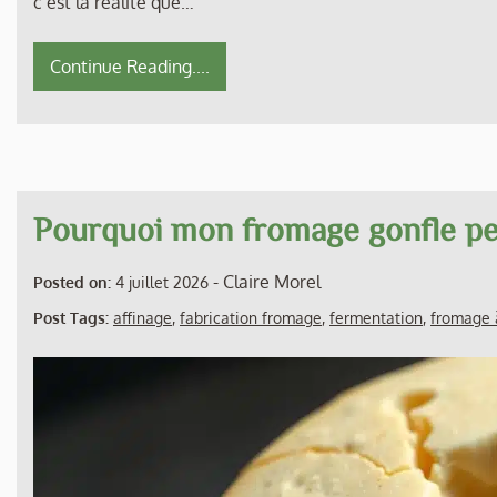
c’est la réalité que…
Continue Reading....
Pourquoi mon fromage gonfle pe
-
Claire Morel
Posted on:
4 juillet 2026
Post Tags:
affinage
,
fabrication fromage
,
fermentation
,
fromage 