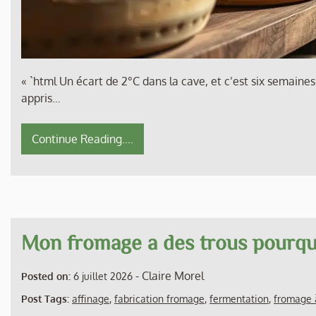
« `html Un écart de 2°C dans la cave, et c’est six semaines
appris…
Continue Reading....
Mon fromage a des trous pourqu
-
Claire Morel
Posted on:
6 juillet 2026
Post Tags:
affinage
,
fabrication fromage
,
fermentation
,
fromage 