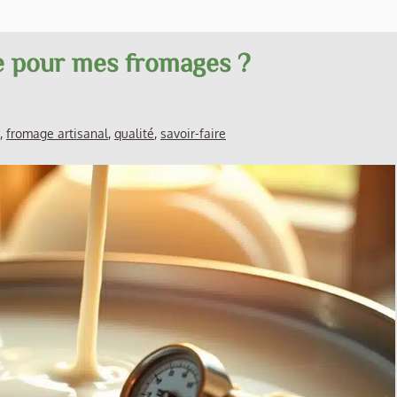
e pour mes fromages ?
,
fromage artisanal
,
qualité
,
savoir-faire