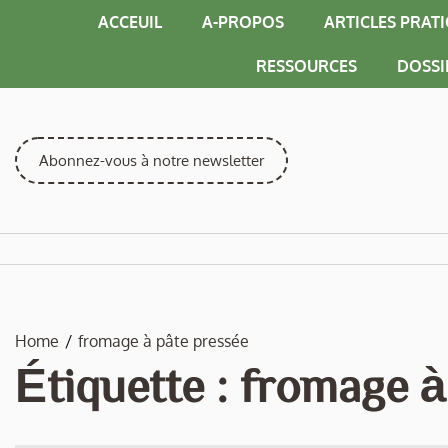
Skip
ACCEUIL
A-PROPOS
ARTICLES PRAT
to
content
RESSOURCES
DOSSI
Abonnez-vous à notre newsletter
Home
fromage à pâte pressée
Étiquette :
fromage à