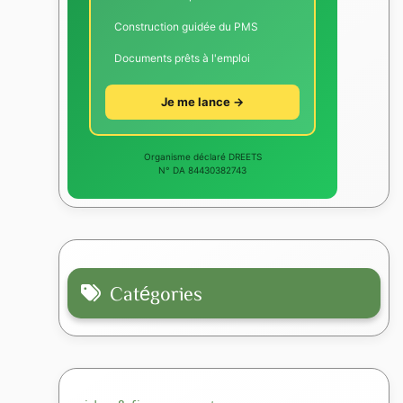
Construction guidée du PMS
Documents prêts à l'emploi
Je me lance →
Organisme déclaré DREETS
N° DA 84430382743
Catégories