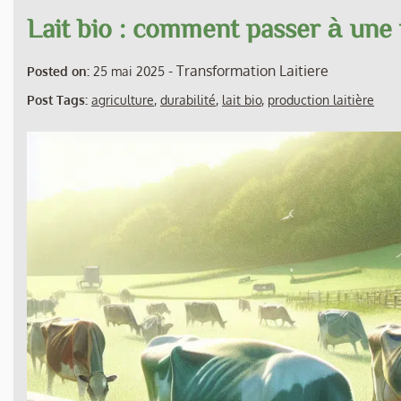
Lait bio : comment passer à une
-
Transformation Laitiere
Posted on:
25 mai 2025
Post Tags:
agriculture
,
durabilité
,
lait bio
,
production laitière