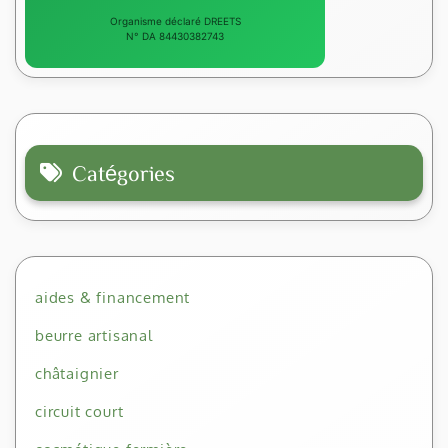
Organisme déclaré DREETS
N° DA 84430382743
Catégories
aides & financement
beurre artisanal
châtaignier
circuit court