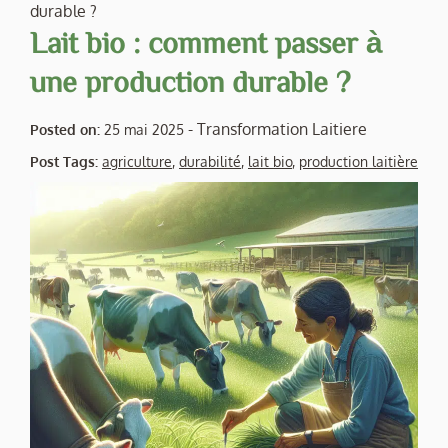
durable ?
Lait bio : comment passer à
une production durable ?
-
Transformation Laitiere
Posted on:
25 mai 2025
Post Tags:
agriculture
,
durabilité
,
lait bio
,
production laitière