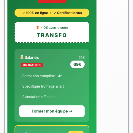
✓ 100% en ligne • ✓ Certificat inclus
-10€ avec le code
TRANSFO
Salariés
79€
69€
OBLIGATOIRE
Formation complète 14h
Spécifique fromage & lait
Attestation officielle
Former mon équipe →