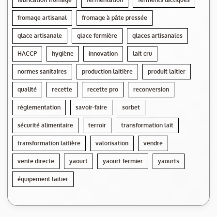
fromage artisanal
fromage à pâte pressée
glace artisanale
glace fermière
glaces artisanales
HACCP
hygiène
innovation
lait cru
normes sanitaires
production laitière
produit laitier
qualité
recette
recette pro
reconversion
réglementation
savoir-faire
sorbet
sécurité alimentaire
terroir
transformation lait
transformation laitière
valorisation
vendre
vente directe
yaourt
yaourt fermier
yaourts
équipement laitier