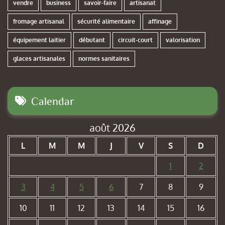
vendre
business
savoir-faire
artisanat
fromage artisanal
sécurité alimentaire
affinage
équipement laitier
débutant
circuit-court
valorisation
glaces artisanales
normes sanitaires
Calendar
août 2026
L
M
M
J
V
S
D
1
2
3
4
5
6
7
8
9
10
11
12
13
14
15
16