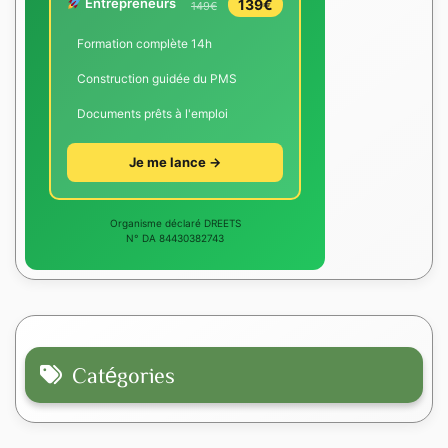
Entrepreneurs
139€
149€
Formation complète 14h
Construction guidée du PMS
Documents prêts à l'emploi
Je me lance →
Organisme déclaré DREETS
N° DA 84430382743
Catégories