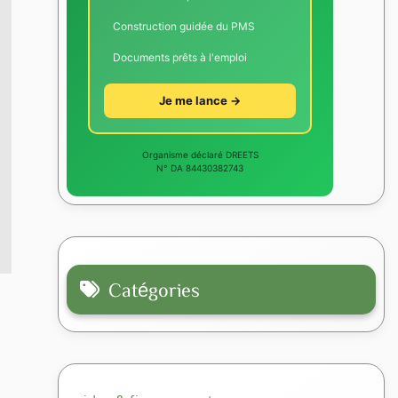
Construction guidée du PMS
Documents prêts à l'emploi
Je me lance →
Organisme déclaré DREETS
N° DA 84430382743
Catégories