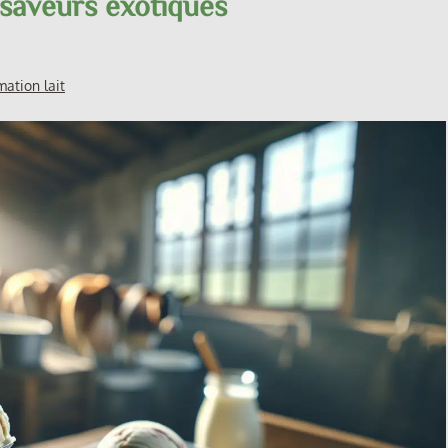
s saveurs exotiques
mation lait