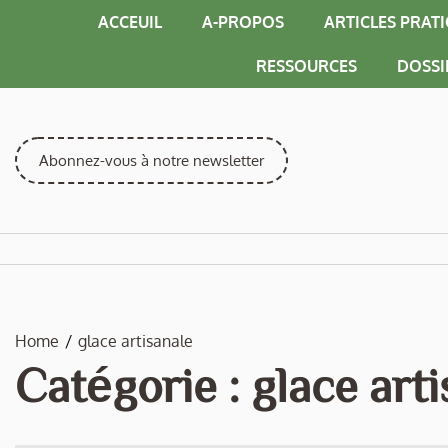
Skip
ACCEUIL
A-PROPOS
ARTICLES PRAT
to
content
RESSOURCES
DOSSI
Abonnez-vous à notre newsletter
Home
glace artisanale
Catégorie :
glace art