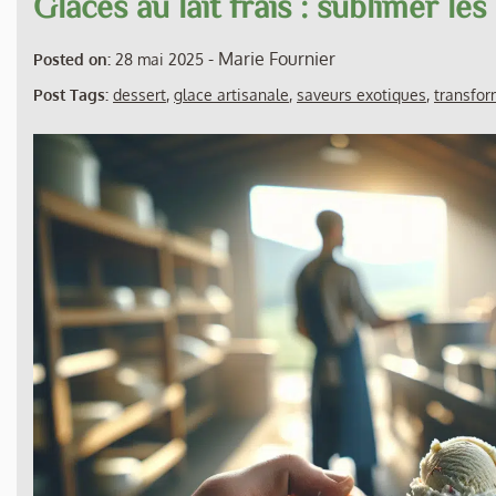
Glaces au lait frais : sublimer le
-
Marie Fournier
Posted on:
28 mai 2025
Post Tags:
dessert
,
glace artisanale
,
saveurs exotiques
,
transfor