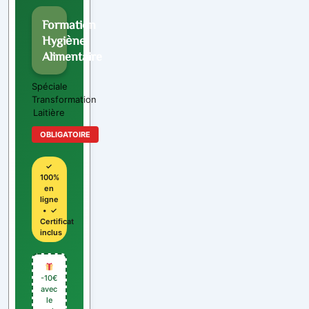
Formation
Hygiène
Alimentaire
Spéciale
Transformation
Laitière
OBLIGATOIRE
✓
100%
en
ligne
• ✓
Certificat
inclus
-10€
avec
le