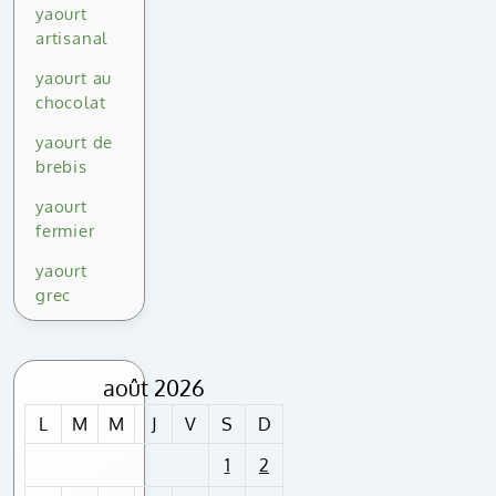
yaourt
artisanal
yaourt au
chocolat
yaourt de
brebis
yaourt
fermier
yaourt
grec
août 2026
L
M
M
J
V
S
D
1
2