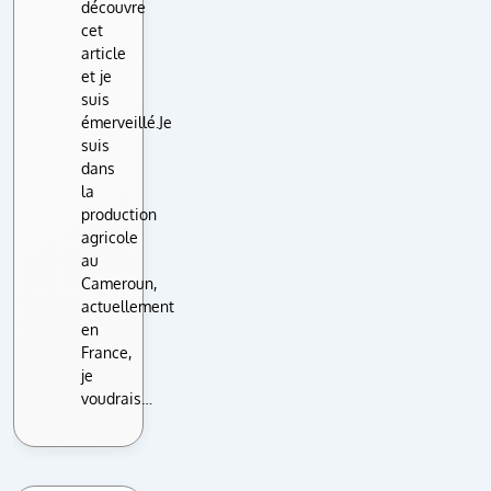
découvre
cet
article
et je
suis
émerveillé.Je
suis
dans
la
production
agricole
au
Cameroun,
actuellement
en
France,
je
voudrais…