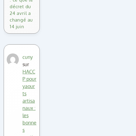
décret du
24 avril a
changé au
14 juin
cuny
sur
HACC
P pour
yaour
ts
artisa
naux :
les
bonne
s