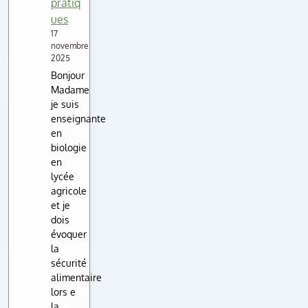
pratiq
ues
17
novembre
2025
Bonjour
Madame
je suis
enseignante
en
biologie
en
lycée
agricole
et je
dois
évoquer
la
sécurité
alimentaire
lors e
la…