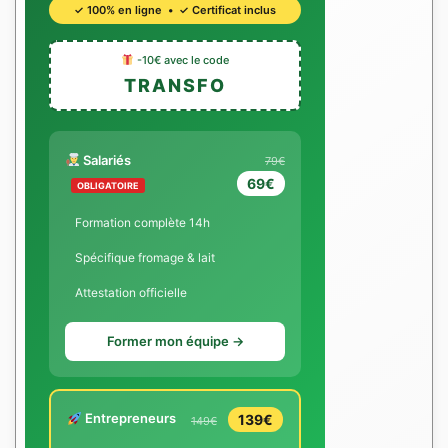
✓ 100% en ligne • ✓ Certificat inclus
-10€ avec le code
TRANSFO
Salariés
79€
69€
OBLIGATOIRE
Formation complète 14h
Spécifique fromage & lait
Attestation officielle
Former mon équipe →
Entrepreneurs
139€
149€