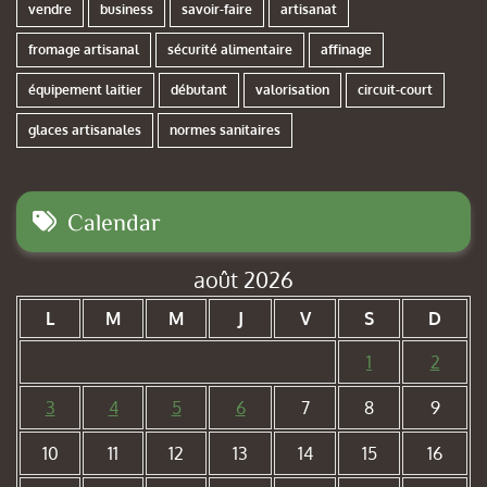
vendre
business
savoir-faire
artisanat
fromage artisanal
sécurité alimentaire
affinage
équipement laitier
débutant
valorisation
circuit-court
glaces artisanales
normes sanitaires
Calendar
août 2026
L
M
M
J
V
S
D
1
2
3
4
5
6
7
8
9
10
11
12
13
14
15
16