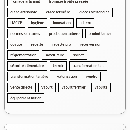
fromage artisanal
fromage à pâte pressée
glace artisanale
glace fermière
glaces artisanales
HACCP
hygiène
innovation
lait cru
normes sanitaires
production laitière
produit laitier
qualité
recette
recette pro
reconversion
réglementation
savoir-faire
sorbet
sécurité alimentaire
terroir
transformation lait
transformation laitière
valorisation
vendre
vente directe
yaourt
yaourt fermier
yaourts
équipement laitier