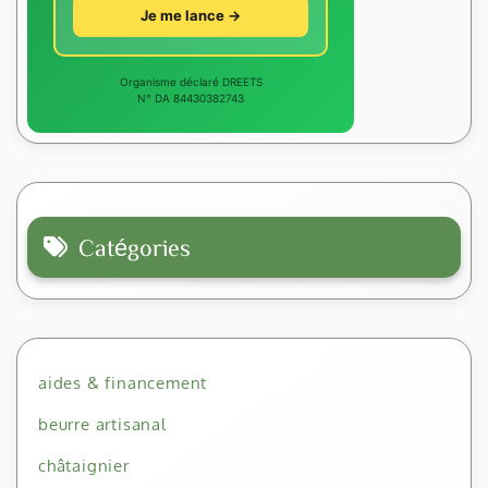
Je me lance →
Organisme déclaré DREETS
N° DA 84430382743
Catégories
aides & financement
beurre artisanal
châtaignier