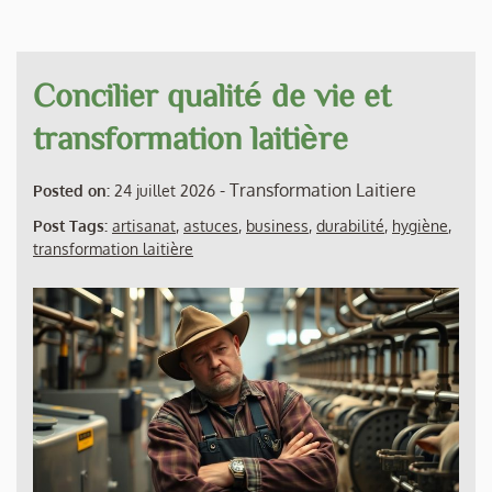
Concilier qualité de vie et
transformation laitière
-
Transformation Laitiere
Posted on:
24 juillet 2026
Post Tags:
artisanat
,
astuces
,
business
,
durabilité
,
hygiène
,
transformation laitière