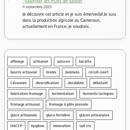
: valoriser les fruits de saison
11 septembre 2025
Je découvre cet article et je suis émerveillé.Je suis
dans la production agricole au Cameroun,
actuellement en France, je voudrais…
affinage
artisanat
astuces
baratte
beurre artisanal
brebis
business
circuit-court
Cévennes
diversification
durabilité
débutant
fabrication fromage
fermentation
ferments lactiques
fromage artisanal
fromage à pâte pressée
glace artisanale
glace fermière
glaces artisanales
HACCP
hygiène
innovation
lait cru