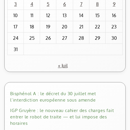
3
4
5
6
7
8
9
10
11
12
13
14
15
16
17
18
19
20
21
22
23
24
25
26
27
28
29
30
31
« Juil
Bisphénol A : le décret du 30 juillet met
l’interdiction européenne sous amende
IGP Gruyère : le nouveau cahier des charges fait
entrer le robot de traite — et lui impose des
horaires