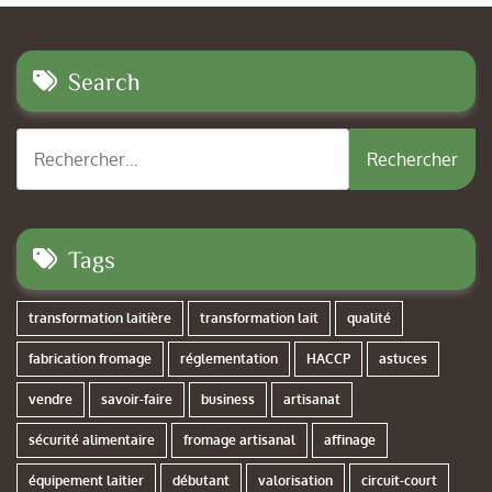
Search
Rechercher :
Tags
transformation laitière
transformation lait
qualité
fabrication fromage
réglementation
HACCP
astuces
vendre
savoir-faire
business
artisanat
sécurité alimentaire
fromage artisanal
affinage
équipement laitier
débutant
valorisation
circuit-court