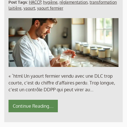
Post Tags:
HACCP
,
hygiène
,
réglementation
,
transformation
laitière
,
yaourt
,
yaourt fermier
« `html Un yaourt fermier vendu avec une DLC trop
courte, c’est du chiffre d’affaires perdu. Trop longue,
c’est un contrôle DDPP qui peut virer au…
Continue Reading....