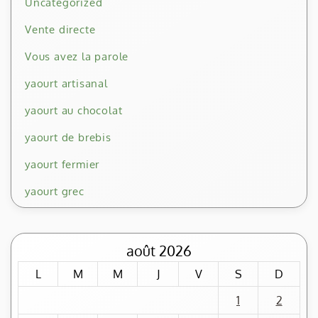
Uncategorized
Vente directe
Vous avez la parole
yaourt artisanal
yaourt au chocolat
yaourt de brebis
yaourt fermier
yaourt grec
août 2026
L
M
M
J
V
S
D
1
2