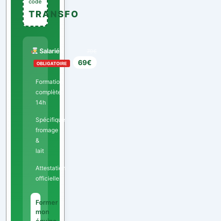
code
TRANSFO
Salariés
79€
69€
OBLIGATOIRE
Formation
complète
14h
Spécifique
fromage
&
lait
Attestation
officielle
Former
mon