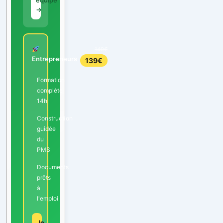
équipe
→
149€
Entrepreneurs
139€
Formation
complète
14h
Construction
guidée
du
PMS
Documents
prêts
à
l'emploi
Je