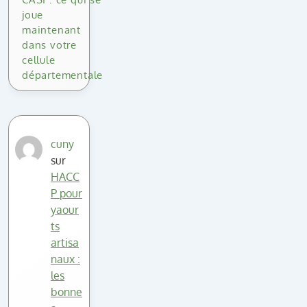
joue
maintenant
dans votre
cellule
départementale
cuny
sur
HACC
P pour
yaour
ts
artisa
naux :
les
bonne