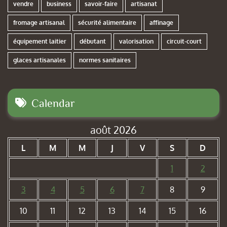
vendre
business
savoir-faire
artisanat
fromage artisanal
sécurité alimentaire
affinage
équipement laitier
débutant
valorisation
circuit-court
glaces artisanales
normes sanitaires
Calendar
août 2026
L
M
M
J
V
S
D
1
2
3
4
5
6
7
8
9
10
11
12
13
14
15
16