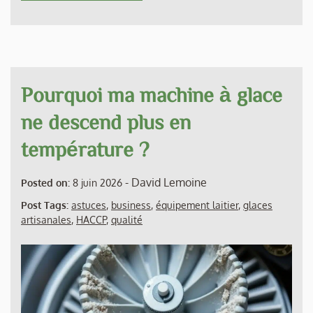
Pourquoi ma machine à glace
ne descend plus en
température ?
-
David Lemoine
Posted on:
8 juin 2026
Post Tags:
astuces
,
business
,
équipement laitier
,
glaces
artisanales
,
HACCP
,
qualité