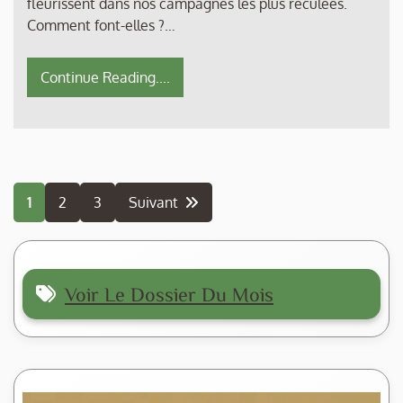
fleurissent dans nos campagnes les plus reculées.
Comment font-elles ?…
Continue Reading....
Pagination
1
2
3
Suivant
des
publications
Voir Le Dossier Du Mois