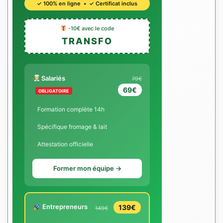
✓ 100% en ligne • ✓ Certificat inclus
-10€ avec le code
TRANSFO
Salariés
79€
69€
OBLIGATOIRE
Formation complète 14h
Spécifique fromage & lait
Attestation officielle
Former mon équipe →
Entrepreneurs
139€
149€