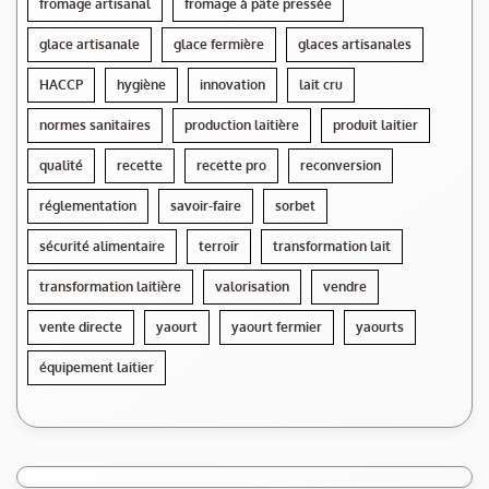
fromage artisanal
fromage à pâte pressée
glace artisanale
glace fermière
glaces artisanales
HACCP
hygiène
innovation
lait cru
normes sanitaires
production laitière
produit laitier
qualité
recette
recette pro
reconversion
réglementation
savoir-faire
sorbet
sécurité alimentaire
terroir
transformation lait
transformation laitière
valorisation
vendre
vente directe
yaourt
yaourt fermier
yaourts
équipement laitier