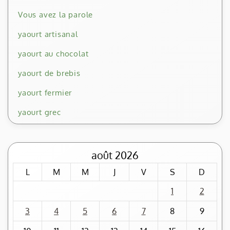
Vous avez la parole
yaourt artisanal
yaourt au chocolat
yaourt de brebis
yaourt fermier
yaourt grec
août 2026
L
M
M
J
V
S
D
1
2
3
4
5
6
7
8
9