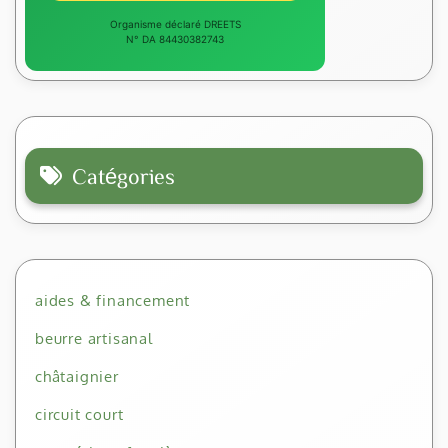
Organisme déclaré DREETS
N° DA 84430382743
Catégories
aides & financement
beurre artisanal
châtaignier
circuit court