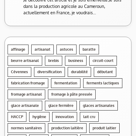
dans la production agricole au Cameroun,
actuellement en France, je voudrais…
affinage
artisanat
astuces
baratte
beurre artisanal
brebis
business
circuit-court
Cévennes
diversification
durabilité
débutant
fabrication fromage
fermentation
ferments lactiques
fromage artisanal
fromage à pâte pressée
glace artisanale
glace fermière
glaces artisanales
HACCP
hygiène
innovation
lait cru
normes sanitaires
production laitière
produit laitier