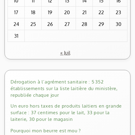
10
11
12
13
14
15
16
17
18
19
20
21
22
23
24
25
26
27
28
29
30
31
« Juil
Dérogation à l’agrément sanitaire : 5 352
établissements sur la liste laitière du ministère,
republiée chaque jour
Un euro hors taxes de produits laitiers en grande
surface : 37 centimes pour le lait, 33 pour la
laiterie, 30 pour le magasin
Pourquoi mon beurre est mou ?