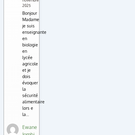
novembre
2025
Bonjour
Madame
je suis
enseignante
en
biologie
en
lycée
agricole
et je
dois
évoquer
la
sécurité
alimentaire
lors e
la…
Ewane
Jombi