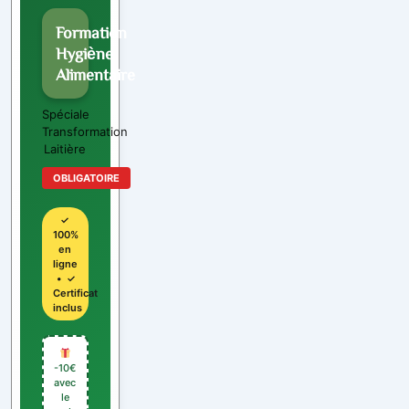
Formation
Hygiène
Alimentaire
Spéciale
Transformation
Laitière
OBLIGATOIRE
✓
100%
en
ligne
• ✓
Certificat
inclus
-10€
avec
le