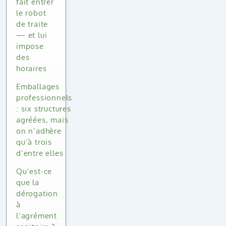
fait entrer
le robot
de traite
— et lui
impose
des
horaires
Emballages
professionnels
: six structures
agréées, mais
on n’adhère
qu’à trois
d’entre elles
Qu’est-ce
que la
dérogation
à
l’agrément