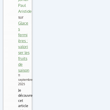
Paul
Aristide
sur
Glace
s
fermi
ères :
valori
ser les
fruits
de
saison
11
septembre
2025
Je
découvre
cet
article