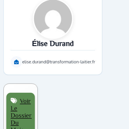
Élise Durand
elise.durand@transformation-laitier.fr
Voir
Le
Dossier
Du