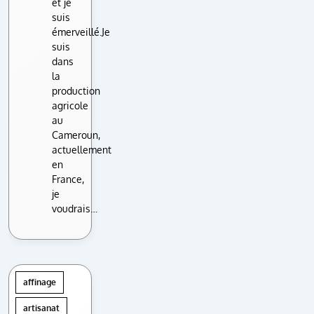
et je
suis
émerveillé.Je
suis
dans
la
production
agricole
au
Cameroun,
actuellement
en
France,
je
voudrais…
affinage
artisanat