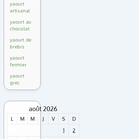
yaourt
artisanal
yaourt au
chocolat
yaourt de
brebis
yaourt
fermier
yaourt
grec
août 2026
L
M
M
J
V
S
D
1
2