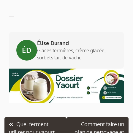
—
Élise Durand
ÉD
Glaces fermières, crème glacée,
sorbets lait de vache
Navigation
Quel ferment
Comment faire un
utiliser pour yaourt
plan de nettoyage et