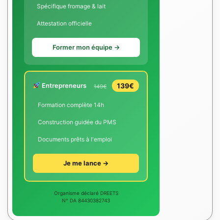
Spécifique fromage & lait
Attestation officielle
Former mon équipe →
Entrepreneurs
139€
149€
Formation complète 14h
Construction guidée du PMS
Documents prêts à l'emploi
Je me lance →
Organisme déclaré DREETS
N° DA 84430382743