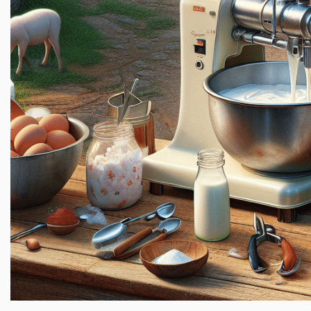
.
.
.
.
.
.
.
.
.