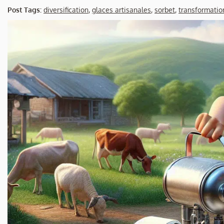
Post Tags:
diversification
,
glaces artisanales
,
sorbet
,
transformation