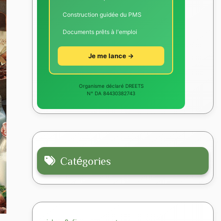
Construction guidée du PMS
Documents prêts à l'emploi
Je me lance →
Organisme déclaré DREETS
N° DA 84430382743
Catégories