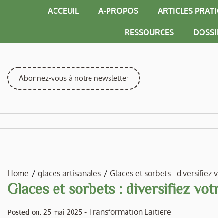
Skip
ACCEUIL
A-PROPOS
ARTICLES PRAT
to
content
RESSOURCES
DOSSI
Abonnez-vous à notre newsletter
Home
glaces artisanales
Glaces et sorbets : diversifiez v
Glaces et sorbets : diversifiez vot
-
Transformation Laitiere
Posted on:
25 mai 2025