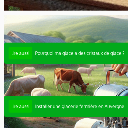
.
.
lire aussi
Pourquoi ma glace a des cristaux de glace ?
.
.
lire aussi
Installer une glacerie fermière en Auvergne
.