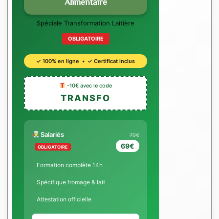
Alimentaire
Spéciale Transformation Laitière
OBLIGATOIRE
✓ 100% en ligne • ✓ Certificat inclus
-10€ avec le code
TRANSFO
Salariés
79€
69€
OBLIGATOIRE
Formation complète 14h
Spécifique fromage & lait
Attestation officielle