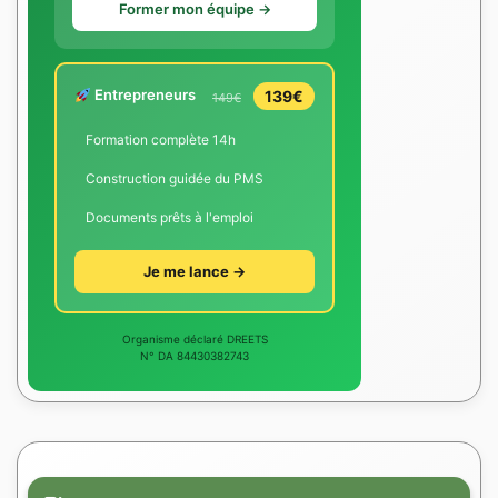
Former mon équipe →
Entrepreneurs
139€
149€
Formation complète 14h
Construction guidée du PMS
Documents prêts à l'emploi
Je me lance →
Organisme déclaré DREETS
N° DA 84430382743