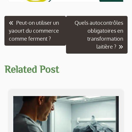
Navigation
Peut-on utiliser un
Quels autocontrôles
yaourt du commerce
obligatoires en
de
comme ferment ?
transformation
l’article
laitière ?
Related Post