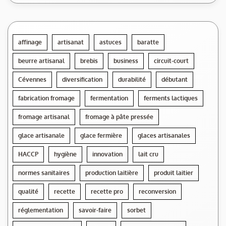
affinage
artisanat
astuces
baratte
beurre artisanal
brebis
business
circuit-court
Cévennes
diversification
durabilité
débutant
fabrication fromage
fermentation
ferments lactiques
fromage artisanal
fromage à pâte pressée
glace artisanale
glace fermière
glaces artisanales
HACCP
hygiène
innovation
lait cru
normes sanitaires
production laitière
produit laitier
qualité
recette
recette pro
reconversion
réglementation
savoir-faire
sorbet