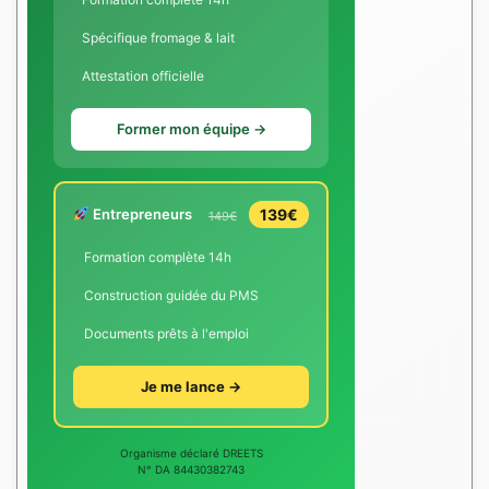
Spécifique fromage & lait
Attestation officielle
Former mon équipe →
Entrepreneurs
139€
149€
Formation complète 14h
Construction guidée du PMS
Documents prêts à l'emploi
Je me lance →
Organisme déclaré DREETS
N° DA 84430382743