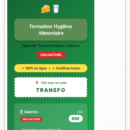
Formation Hygiène
Alimentaire
Spéciale Transformation Laitière
OBLIGATOIRE
✓ 100% en ligne • ✓ Certificat inclus
-10€ avec le code
TRANSFO
Salariés
79€
69€
OBLIGATOIRE
Formation complète 14h