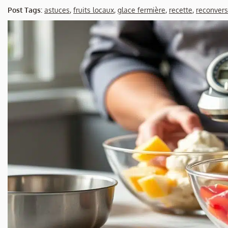
Post Tags:
astuces
,
fruits locaux
,
glace fermière
,
recette
,
reconvers