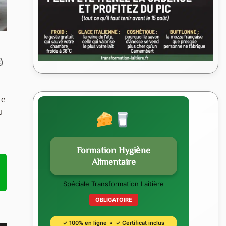
à
Le
u
Formation Hygiène
Alimentaire
Spéciale Transformation Laitière
OBLIGATOIRE
✓ 100% en ligne • ✓ Certificat inclus