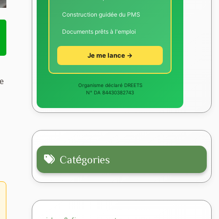
Construction guidée du PMS
Documents prêts à l'emploi
Je me lance →
ie
Organisme déclaré DREETS
N° DA 84430382743
Catégories