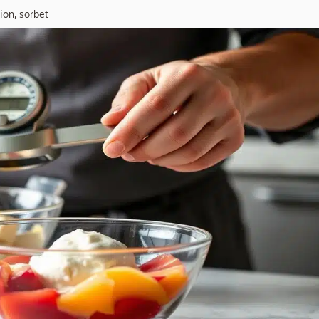
ion
,
sorbet