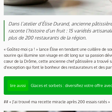
Dans l’atelier d’Élise Durand, ancienne pâtissièr
raconte l’histoire d’un fruit : 15 variétés artisa
plus de 200 restaurants de la région.
« Goûtez-moi ça ! » lance Élise en tendant une cuillère de sor
sourire qui illumine son visage en dit long sur sa passion dé
cœur de la Drôme, cette ancienne chef pâtissière a trouvé sa
d’exception qui font le bonheur des restaurateurs et des part
lire aussi
Glaces et sorbets : diversifiez votre offre avec
## « J’ai trouvé ma recette miracle après 200 essais ratés »