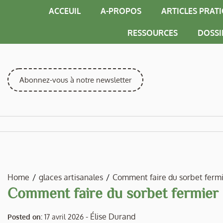
Skip
ACCEUIL
A-PROPOS
ARTICLES PRAT
to
content
RESSOURCES
DOSSI
Abonnez-vous à notre newsletter
Home
glaces artisanales
Comment faire du sorbet fermie
Comment faire du sorbet fermier a
-
Élise Durand
Posted on:
17 avril 2026