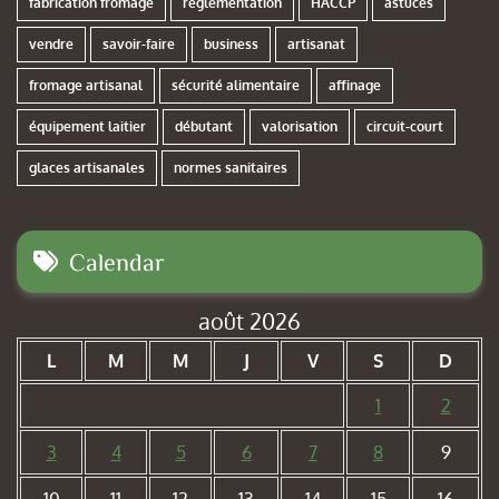
fabrication fromage
réglementation
HACCP
astuces
vendre
savoir-faire
business
artisanat
fromage artisanal
sécurité alimentaire
affinage
équipement laitier
débutant
valorisation
circuit-court
glaces artisanales
normes sanitaires
Calendar
août 2026
L
M
M
J
V
S
D
1
2
3
4
5
6
7
8
9