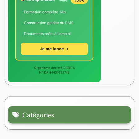
149€
Formation complète 14h
Construction guidée du PMS
Documents prêts à l'emploi
Je me lance →
Organisme déclaré DREETS
N° DA 84430382743
Catégories