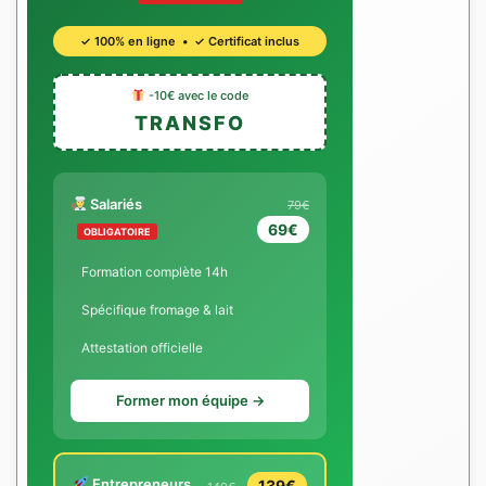
✓ 100% en ligne • ✓ Certificat inclus
-10€ avec le code
TRANSFO
Salariés
79€
69€
OBLIGATOIRE
Formation complète 14h
Spécifique fromage & lait
Attestation officielle
Former mon équipe →
Entrepreneurs
139€