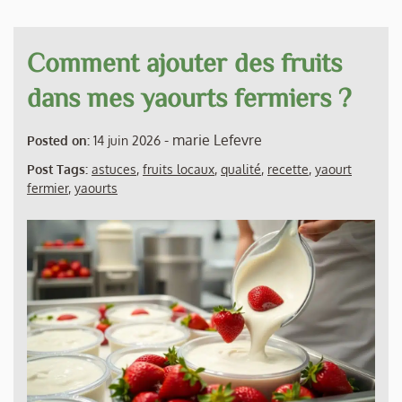
Comment ajouter des fruits
dans mes yaourts fermiers ?
-
marie Lefevre
Posted on:
14 juin 2026
Post Tags:
astuces
,
fruits locaux
,
qualité
,
recette
,
yaourt
fermier
,
yaourts