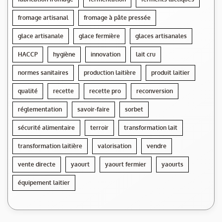
fromage artisanal
fromage à pâte pressée
glace artisanale
glace fermière
glaces artisanales
HACCP
hygiène
innovation
lait cru
normes sanitaires
production laitière
produit laitier
qualité
recette
recette pro
reconversion
réglementation
savoir-faire
sorbet
sécurité alimentaire
terroir
transformation lait
transformation laitière
valorisation
vendre
vente directe
yaourt
yaourt fermier
yaourts
équipement laitier