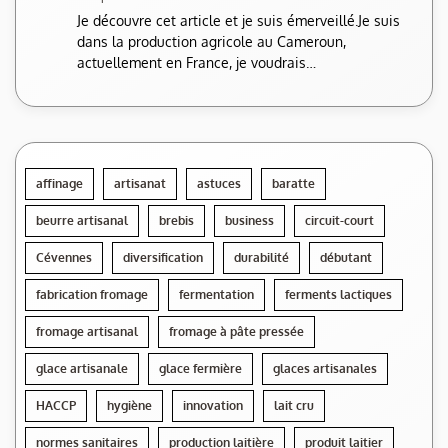
Je découvre cet article et je suis émerveillé.Je suis
dans la production agricole au Cameroun,
actuellement en France, je voudrais…
affinage
artisanat
astuces
baratte
beurre artisanal
brebis
business
circuit-court
Cévennes
diversification
durabilité
débutant
fabrication fromage
fermentation
ferments lactiques
fromage artisanal
fromage à pâte pressée
glace artisanale
glace fermière
glaces artisanales
HACCP
hygiène
innovation
lait cru
normes sanitaires
production laitière
produit laitier