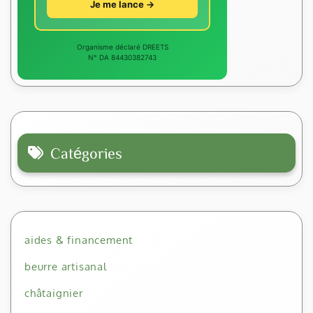
Je me lance →
Organisme déclaré DREETS
N° DA 84430382743
Catégories
aides & financement
beurre artisanal
châtaignier