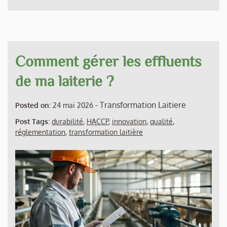
Comment gérer les effluents
de ma laiterie ?
-
Transformation Laitiere
Posted on:
24 mai 2026
Post Tags:
durabilité
,
HACCP
,
innovation
,
qualité
,
réglementation
,
transformation laitière