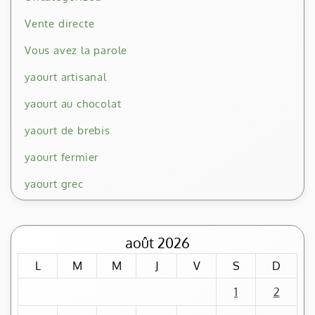
Vente directe
Vous avez la parole
yaourt artisanal
yaourt au chocolat
yaourt de brebis
yaourt fermier
yaourt grec
août 2026
L
M
M
J
V
S
D
1
2