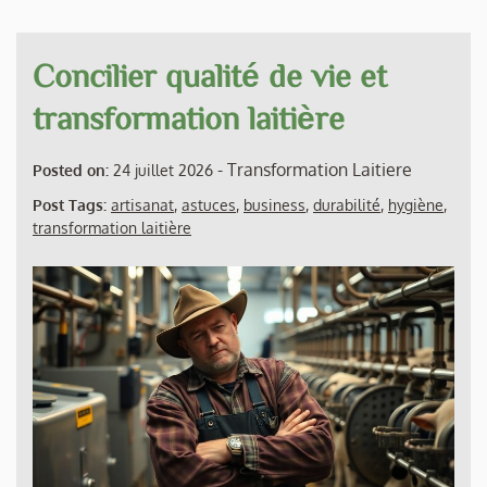
Concilier qualité de vie et
transformation laitière
-
Transformation Laitiere
Posted on:
24 juillet 2026
Post Tags:
artisanat
,
astuces
,
business
,
durabilité
,
hygiène
,
transformation laitière