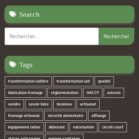
Search
Rechercher :
Tags
transformation laitière
transformation lait
qualité
fabrication fromage
réglementation
HACCP
astuces
vendre
savoir-faire
business
artisanat
fromage artisanal
sécurité alimentaire
affinage
équipement laitier
débutant
valorisation
circuit-court
glaces artisanales
normes sanitaires