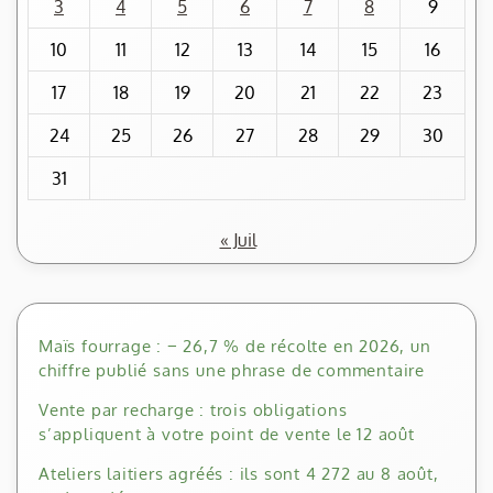
3
4
5
6
7
8
9
10
11
12
13
14
15
16
17
18
19
20
21
22
23
24
25
26
27
28
29
30
31
« Juil
Maïs fourrage : − 26,7 % de récolte en 2026, un
chiffre publié sans une phrase de commentaire
Vente par recharge : trois obligations
s’appliquent à votre point de vente le 12 août
Ateliers laitiers agréés : ils sont 4 272 au 8 août,