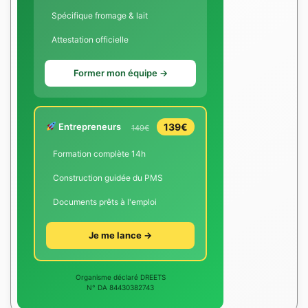
Spécifique fromage & lait
Attestation officielle
Former mon équipe →
Entrepreneurs
139€
149€
Formation complète 14h
Construction guidée du PMS
Documents prêts à l'emploi
Je me lance →
Organisme déclaré DREETS
N° DA 84430382743