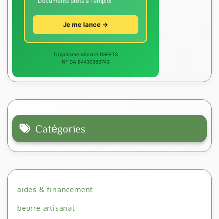
Documents prêts à l'emploi
Je me lance →
Organisme déclaré DREETS
N° DA 84430382743
Catégories
aides & financement
beurre artisanal