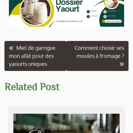
Navigation
Miel de garrigue :
Comment choisir ses
mon allié pour des
moules à fromage ?
de
yaourts uniques
l’article
Related Post