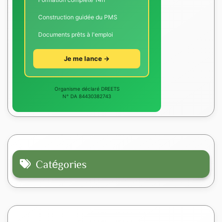
Construction guidée du PMS
Documents prêts à l'emploi
Je me lance →
Organisme déclaré DREETS
N° DA 84430382743
Catégories