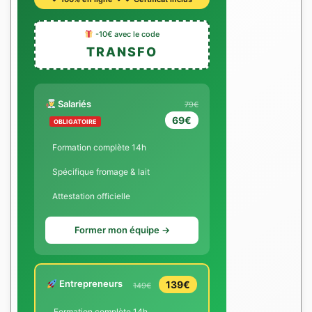
-10€ avec le code
TRANSFO
Salariés
79€
69€
OBLIGATOIRE
Formation complète 14h
Spécifique fromage & lait
Attestation officielle
Former mon équipe →
Entrepreneurs
139€
149€
Formation complète 14h