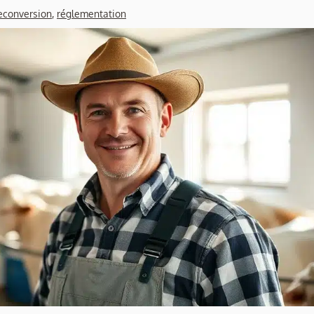
econversion
,
réglementation