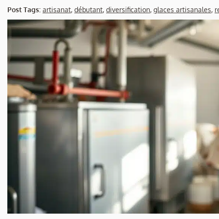
Post Tags:
artisanat
,
débutant
,
diversification
,
glaces artisanales
,
r