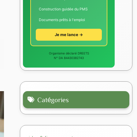
Construction guidée du PMS
Documents prêts à l'emploi
Je me lance →
Organisme déclaré DREETS
N° DA 84430382743
Catégories