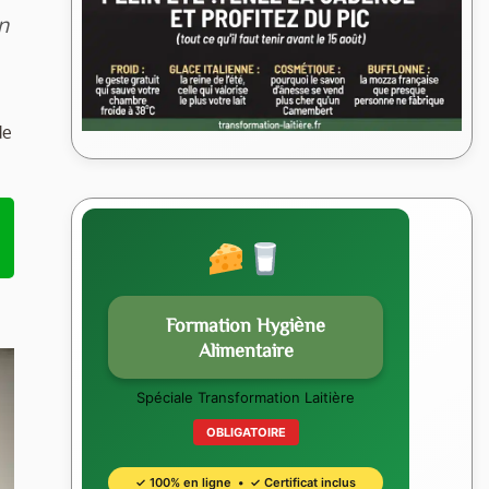
n
de
Formation Hygiène
Alimentaire
Spéciale Transformation Laitière
OBLIGATOIRE
✓ 100% en ligne • ✓ Certificat inclus