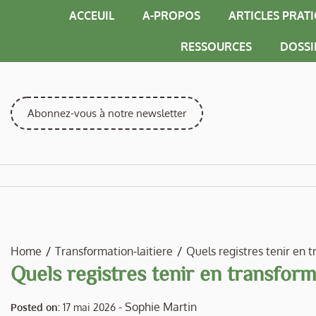
Skip
ACCEUIL
A-PROPOS
ARTICLES PRAT
to
content
RESSOURCES
DOSSI
Abonnez-vous à notre newsletter
Home
Transformation-laitiere
Quels registres tenir en t
Quels registres tenir en transforma
-
Sophie Martin
Posted on:
17 mai 2026