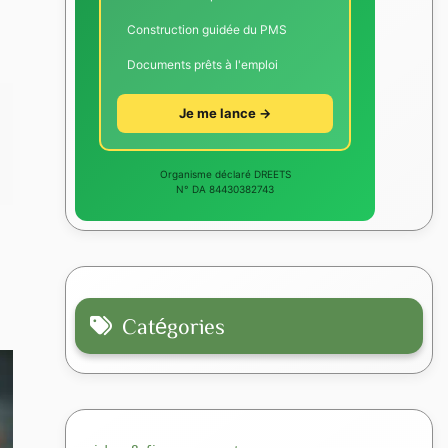
Construction guidée du PMS
Documents prêts à l'emploi
Je me lance →
Organisme déclaré DREETS
N° DA 84430382743
Catégories