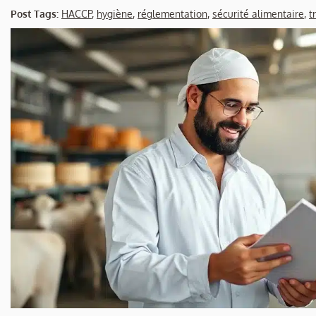
Post Tags:
HACCP
,
hygiène
,
réglementation
,
sécurité alimentaire
,
t