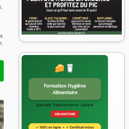
,
nt
r,
Formation Hygiène
Alimentaire
Spéciale Transformation Laitière
OBLIGATOIRE
✓ 100% en ligne • ✓ Certificat inclus