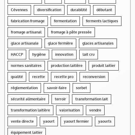
Cévennes
diversification
durabilité
débutant
fabrication fromage
fermentation
ferments lactiques
fromage artisanal
fromage à pâte pressée
glace artisanale
glace fermière
glaces artisanales
HACCP
hygiène
innovation
lait cru
normes sanitaires
production laitière
produit laitier
qualité
recette
recette pro
reconversion
réglementation
savoir-faire
sorbet
sécurité alimentaire
terroir
transformation lait
transformation laitière
valorisation
vendre
vente directe
yaourt
yaourt fermier
yaourts
équipement laitier