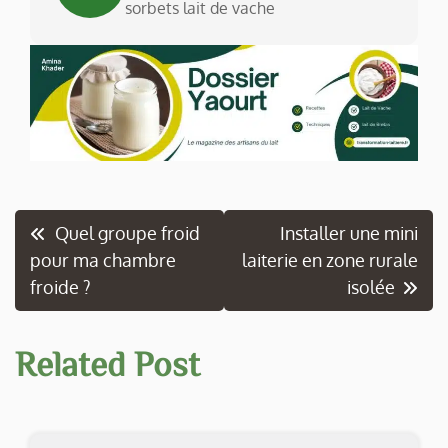
sorbets lait de vache
Navigation
Quel groupe froid
Installer une mini
pour ma chambre
laiterie en zone rurale
de
froide ?
isolée
l’article
Related Post