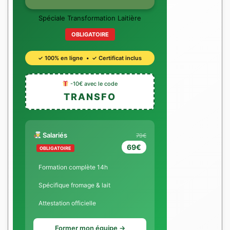
Spéciale Transformation Laitière
OBLIGATOIRE
✓ 100% en ligne • ✓ Certificat inclus
-10€ avec le code
TRANSFO
Salariés
79€
69€
OBLIGATOIRE
Formation complète 14h
Spécifique fromage & lait
Attestation officielle
Former mon équipe →