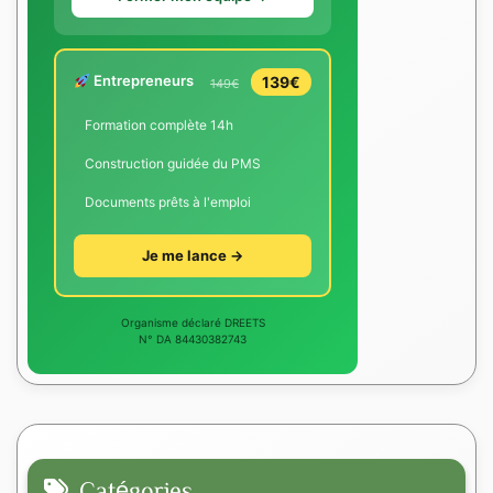
Entrepreneurs
139€
149€
Formation complète 14h
Construction guidée du PMS
Documents prêts à l'emploi
Je me lance →
Organisme déclaré DREETS
N° DA 84430382743
Catégories