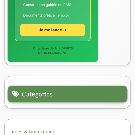
Construction guidée du PMS
Documents prêts à l'emploi
Je me lance →
Organisme déclaré DREETS
N° DA 84430382743
Catégories
aides & financement