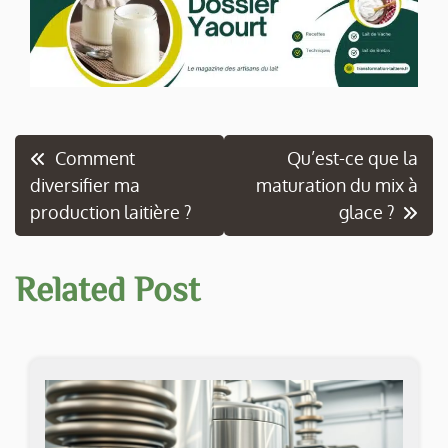
Navigation
Comment
Qu’est-ce que la
diversifier ma
maturation du mix à
de
production laitière ?
glace ?
l’article
Related Post