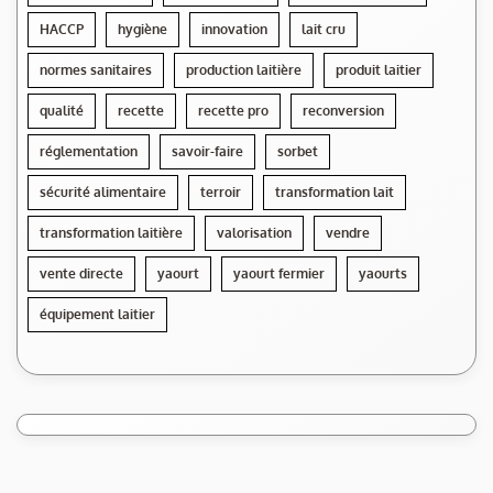
HACCP
hygiène
innovation
lait cru
normes sanitaires
production laitière
produit laitier
qualité
recette
recette pro
reconversion
réglementation
savoir-faire
sorbet
sécurité alimentaire
terroir
transformation lait
transformation laitière
valorisation
vendre
vente directe
yaourt
yaourt fermier
yaourts
équipement laitier