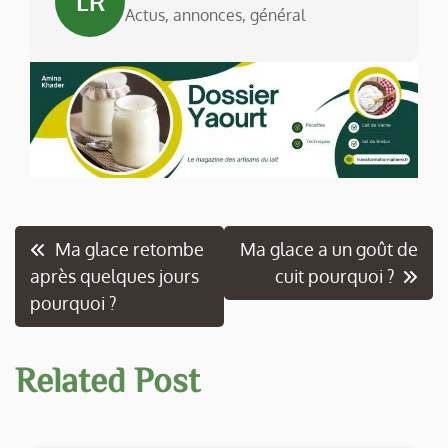
LR
Actus, annonces, général
Navigation
Ma glace retombe
Ma glace a un goût de
après quelques jours
cuit pourquoi ?
de
pourquoi ?
l’article
Related Post