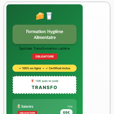
Formation Hygiène
Alimentaire
Spéciale Transformation Laitière
OBLIGATOIRE
✓ 100% en ligne • ✓ Certificat inclus
-10€ avec le code
TRANSFO
Salariés
79€
69€
OBLIGATOIRE