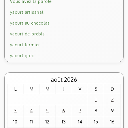
Vous avez la parole
yaourt artisanal
yaourt au chocolat
yaourt de brebis
yaourt fermier
yaourt grec
août 2026
L
M
M
J
V
S
D
1
2
3
4
5
6
7
8
9
10
11
12
13
14
15
16