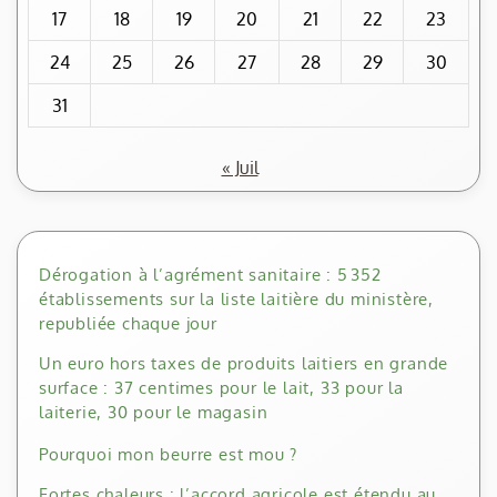
17
18
19
20
21
22
23
24
25
26
27
28
29
30
31
« Juil
Dérogation à l’agrément sanitaire : 5 352
établissements sur la liste laitière du ministère,
republiée chaque jour
Un euro hors taxes de produits laitiers en grande
surface : 37 centimes pour le lait, 33 pour la
laiterie, 30 pour le magasin
Pourquoi mon beurre est mou ?
Fortes chaleurs : l’accord agricole est étendu au