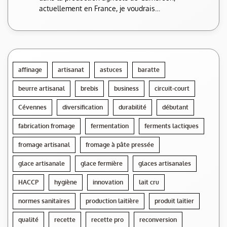
actuellement en France, je voudrais…
affinage
artisanat
astuces
baratte
beurre artisanal
brebis
business
circuit-court
Cévennes
diversification
durabilité
débutant
fabrication fromage
fermentation
ferments lactiques
fromage artisanal
fromage à pâte pressée
glace artisanale
glace fermière
glaces artisanales
HACCP
hygiène
innovation
lait cru
normes sanitaires
production laitière
produit laitier
qualité
recette
recette pro
reconversion