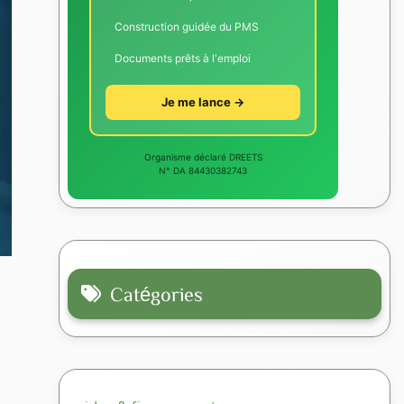
Construction guidée du PMS
Documents prêts à l'emploi
Je me lance →
Organisme déclaré DREETS
N° DA 84430382743
Catégories