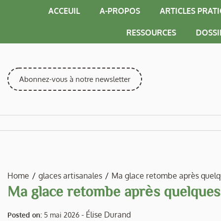
Skip
ACCEUIL
A-PROPOS
ARTICLES PRAT
to
content
RESSOURCES
DOSSI
Abonnez-vous à notre newsletter
Home
glaces artisanales
Ma glace retombe après quelqu
Ma glace retombe après quelques 
-
Élise Durand
Posted on:
5 mai 2026