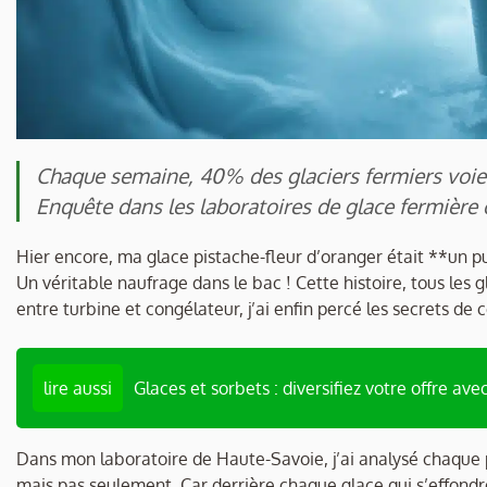
Chaque semaine, 40% des glaciers fermiers voient
Enquête dans les laboratoires de glace fermière 
Hier encore, ma glace pistache-fleur d’oranger était **un p
Un véritable naufrage dans le bac ! Cette histoire, tous les 
entre turbine et congélateur, j’ai enfin percé les secrets de 
lire aussi
Glaces et sorbets : diversifiez votre offre avec
Dans mon laboratoire de Haute-Savoie, j’ai analysé chaque 
mais pas seulement. Car derrière chaque glace qui s’effond