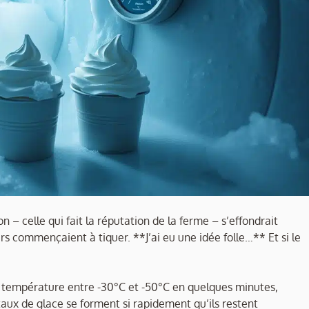
 – celle qui fait la réputation de la ferme – s’effondrait
rs commençaient à tiquer. **J’ai eu une idée folle…** Et si le
la température entre -30°C et -50°C en quelques minutes,
taux de glace se forment si rapidement qu’ils restent