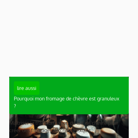
lire aussi
Pourquoi mon fromage de chèvre est granuleux
?
Maîtriser la transformation du lait de chèvre pour
créer des fromages de chèvre exquis.