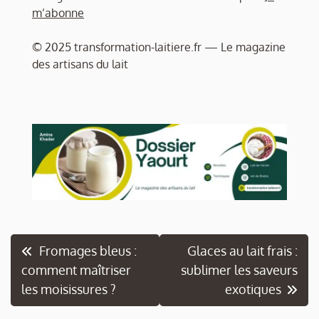
m’abonne
© 2025 transformation-laitiere.fr — Le magazine
des artisans du lait
Navigation
Fromages bleus :
Glaces au lait frais :
comment maîtriser
sublimer les saveurs
de
les moisissures ?
exotiques
l’article