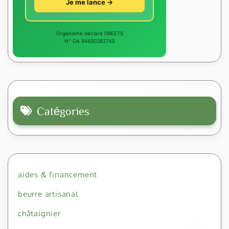
Je me lance →
Organisme déclaré DREETS
N° DA 84430382743
Catégories
aides & financement
beurre artisanal
châtaignier