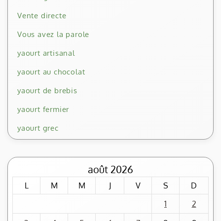
Vente directe
Vous avez la parole
yaourt artisanal
yaourt au chocolat
yaourt de brebis
yaourt fermier
yaourt grec
août 2026
L
M
M
J
V
S
D
1
2