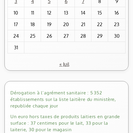
3
4
5
6
7
8
9
10
11
12
13
14
15
16
17
18
19
20
21
22
23
24
25
26
27
28
29
30
31
« Juil
Dérogation à l’agrément sanitaire : 5 352
établissements sur la liste laitière du ministère,
republiée chaque jour
Un euro hors taxes de produits laitiers en grande
surface : 37 centimes pour le lait, 33 pour la
laiterie, 30 pour le magasin