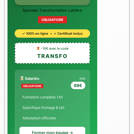
Spéciale Transformation Laitière
OBLIGATOIRE
✓ 100% en ligne • ✓ Certificat inclus
-10€ avec le code
TRANSFO
Salariés
79€
69€
OBLIGATOIRE
Formation complète 14h
Spécifique fromage & lait
Attestation officielle
Former mon équipe →