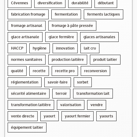
Cévennes
diversification
durabilité
débutant
fabrication fromage
fermentation
ferments lactiques
fromage artisanal
fromage à pâte pressée
glace artisanale
glace fermière
glaces artisanales
HACCP
hygiène
innovation
lait cru
normes sanitaires
production laitière
produit laitier
qualité
recette
recette pro
reconversion
réglementation
savoir-faire
sorbet
sécurité alimentaire
terroir
transformation lait
transformation laitière
valorisation
vendre
vente directe
yaourt
yaourt fermier
yaourts
équipement laitier