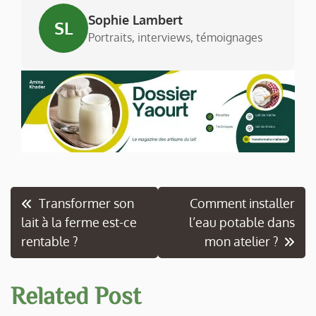
Sophie Lambert
SL
Portraits, interviews, témoignages
Navigation
Transformer son
Comment installer
lait à la ferme est-ce
l’eau potable dans
de
rentable ?
mon atelier ?
l’article
Related Post