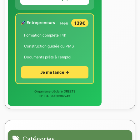
Entrepreneurs
139€
149€
Formation complète 14h
Construction guidée du PMS
Documents prêts à l'emploi
Je me lance →
Organisme déclaré DREETS
N° DA 84430382743
Catégories