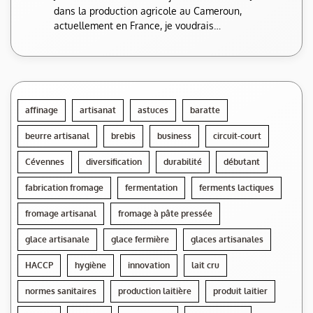
dans la production agricole au Cameroun,
actuellement en France, je voudrais…
affinage
artisanat
astuces
baratte
beurre artisanal
brebis
business
circuit-court
Cévennes
diversification
durabilité
débutant
fabrication fromage
fermentation
ferments lactiques
fromage artisanal
fromage à pâte pressée
glace artisanale
glace fermière
glaces artisanales
HACCP
hygiène
innovation
lait cru
normes sanitaires
production laitière
produit laitier