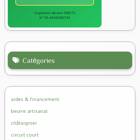
Organisme déclaré DREETS
N° DA 84430382743
Catégories
aides & financement
beurre artisanal
châtaignier
circuit court