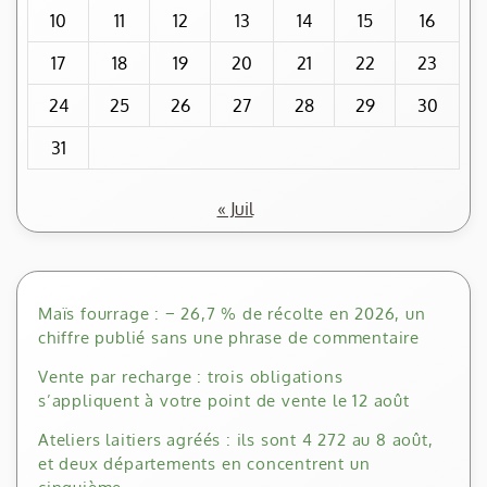
10
11
12
13
14
15
16
17
18
19
20
21
22
23
24
25
26
27
28
29
30
31
« Juil
Maïs fourrage : − 26,7 % de récolte en 2026, un
chiffre publié sans une phrase de commentaire
Vente par recharge : trois obligations
s’appliquent à votre point de vente le 12 août
Ateliers laitiers agréés : ils sont 4 272 au 8 août,
et deux départements en concentrent un