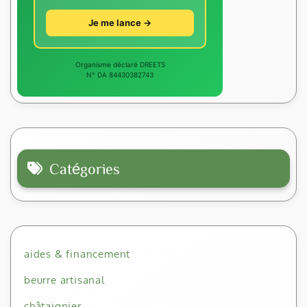
Je me lance →
Organisme déclaré DREETS
N° DA 84430382743
Catégories
aides & financement
beurre artisanal
châtaignier