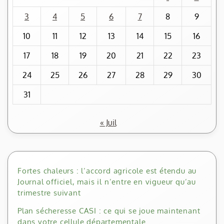
3
4
5
6
7
8
9
10
11
12
13
14
15
16
17
18
19
20
21
22
23
24
25
26
27
28
29
30
31
« Juil
Fortes chaleurs : l’accord agricole est étendu au
Journal officiel, mais il n’entre en vigueur qu’au
trimestre suivant
Plan sécheresse CASI : ce qui se joue maintenant
dans votre cellule départementale