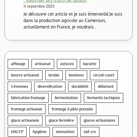
: valoriser les fruits de saison
11 septembre 2025
Je découvre cet article et je suis émerveillé.Je suis
dans la production agricole au Cameroun,
actuellement en France, je voudrais…
affinage
artisanat
astuces
baratte
beurre artisanal
brebis
business
circuit-court
Cévennes
diversification
durabilité
débutant
fabrication fromage
fermentation
ferments lactiques
fromage artisanal
fromage à pâte pressée
glace artisanale
glace fermière
glaces artisanales
HACCP
hygiène
innovation
lait cru