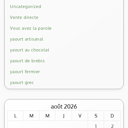
Uncategorized
Vente directe
Vous avez la parole
yaourt artisanal
yaourt au chocolat
yaourt de brebis
yaourt fermier
yaourt grec
août 2026
L
M
M
J
V
S
D
1
2