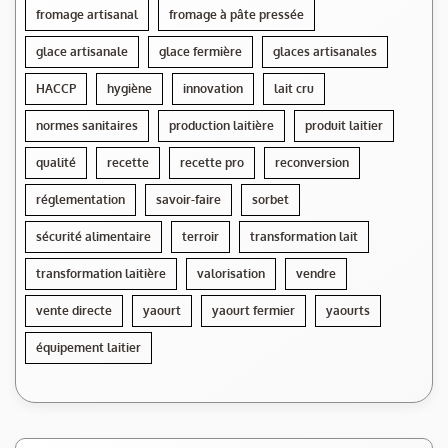
fromage artisanal
fromage à pâte pressée
glace artisanale
glace fermière
glaces artisanales
HACCP
hygiène
innovation
lait cru
normes sanitaires
production laitière
produit laitier
qualité
recette
recette pro
reconversion
réglementation
savoir-faire
sorbet
sécurité alimentaire
terroir
transformation lait
transformation laitière
valorisation
vendre
vente directe
yaourt
yaourt fermier
yaourts
équipement laitier