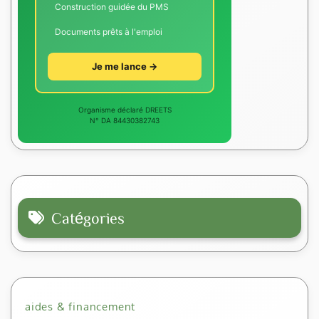
Construction guidée du PMS
Documents prêts à l'emploi
Je me lance →
Organisme déclaré DREETS
N° DA 84430382743
Catégories
aides & financement