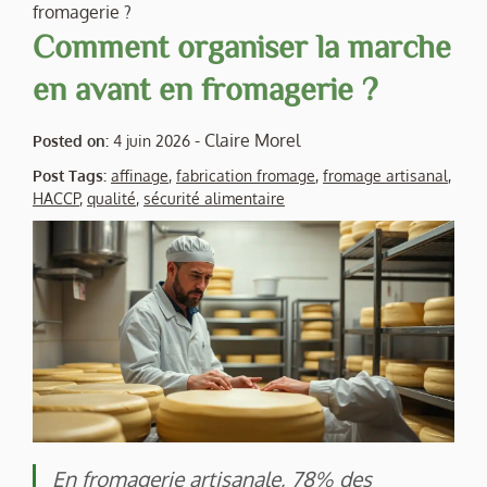
fromagerie ?
Comment organiser la marche
en avant en fromagerie ?
-
Claire Morel
Posted on:
4 juin 2026
Post Tags:
affinage
,
fabrication fromage
,
fromage artisanal
,
HACCP
,
qualité
,
sécurité alimentaire
En fromagerie artisanale, 78% des