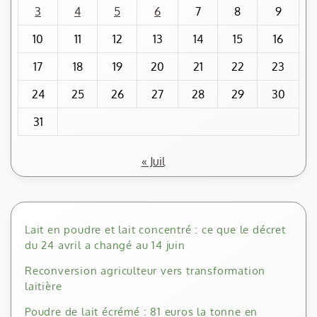
3
4
5
6
7
8
9
10
11
12
13
14
15
16
17
18
19
20
21
22
23
24
25
26
27
28
29
30
31
« Juil
Lait en poudre et lait concentré : ce que le décret
du 24 avril a changé au 14 juin
Reconversion agriculteur vers transformation
laitière
Poudre de lait écrémé : 81 euros la tonne en