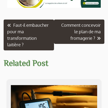
Navigation
Faut-il embaucher
Comment concevoir
pour ma
le plan de ma
de
transformation
fromagerie ?
l’article
laitière ?
Related Post