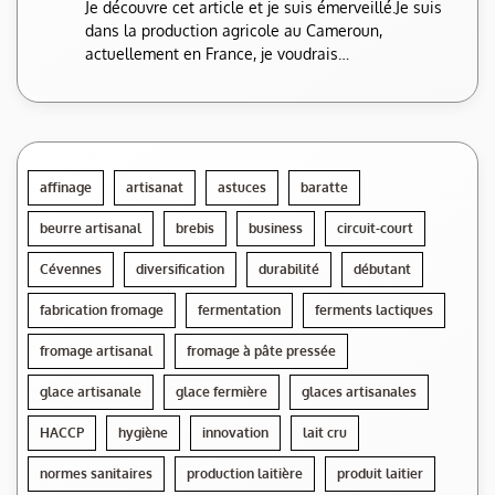
Je découvre cet article et je suis émerveillé.Je suis
dans la production agricole au Cameroun,
actuellement en France, je voudrais…
affinage
artisanat
astuces
baratte
beurre artisanal
brebis
business
circuit-court
Cévennes
diversification
durabilité
débutant
fabrication fromage
fermentation
ferments lactiques
fromage artisanal
fromage à pâte pressée
glace artisanale
glace fermière
glaces artisanales
HACCP
hygiène
innovation
lait cru
normes sanitaires
production laitière
produit laitier