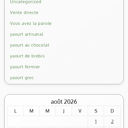
Uncategorized
Vente directe
Vous avez la parole
yaourt artisanal
yaourt au chocolat
yaourt de brebis
yaourt fermier
yaourt grec
août 2026
L
M
M
J
V
S
D
1
2