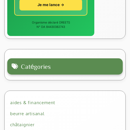
Je me lance →
Organisme déclaré DREETS
N° DA 84430382743
Catégories
aides & financement
beurre artisanal
châtaignier