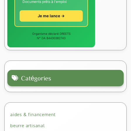
Documents prêts à l'emploi
Je me lance →
Organisme déclaré DREETS
N° DA 84430382743
Catégories
aides & financement
beurre artisanal