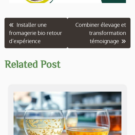
Navigation
Installer une
Combiner élevage et
fromagerie bio retour
transformation
de
d’expérience
témoignage
l’article
Related Post