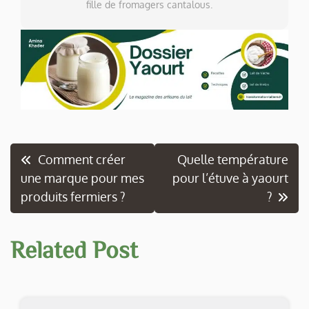
fille de fromagers cantalous.
Navigation
Comment créer
Quelle température
une marque pour mes
pour l’étuve à yaourt
de
produits fermiers ?
?
l’article
Related Post