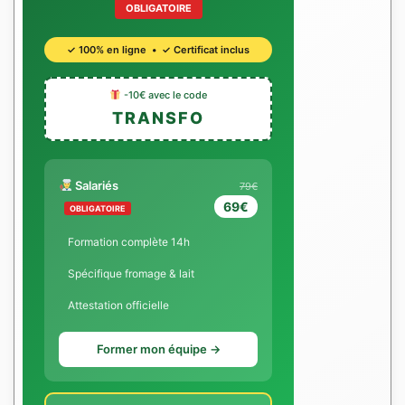
OBLIGATOIRE
✓ 100% en ligne • ✓ Certificat inclus
-10€ avec le code
TRANSFO
Salariés
79€
69€
OBLIGATOIRE
Formation complète 14h
Spécifique fromage & lait
Attestation officielle
Former mon équipe →