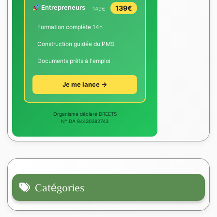
Entrepreneurs
139€
149€
Formation complète 14h
Construction guidée du PMS
Documents prêts à l'emploi
Je me lance →
Organisme déclaré DREETS
N° DA 84430382743
Catégories