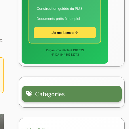
Construction guidée du PMS
Documents prêts à l'emploi
Je me lance →
e.
Organisme déclaré DREETS
N° DA 84430382743
Catégories