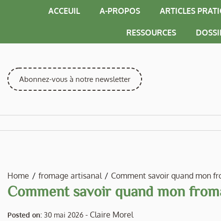
Skip
ACCEUIL
A-PROPOS
ARTICLES PRAT
to
content
RESSOURCES
DOSSI
Abonnez-vous à notre newsletter
Home
fromage artisanal
Comment savoir quand mon fr
Comment savoir quand mon froma
-
Claire Morel
Posted on:
30 mai 2026