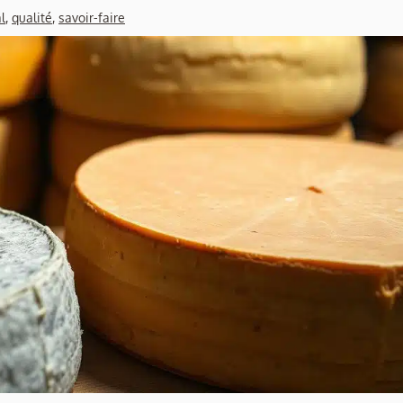
l
,
qualité
,
savoir-faire