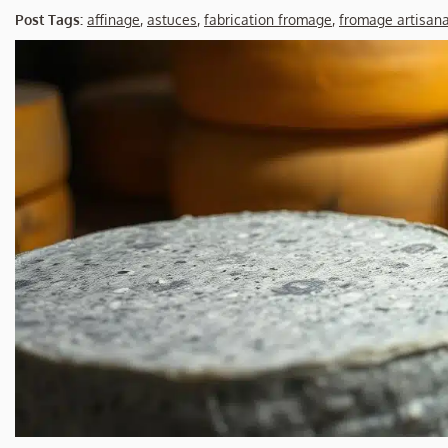
Post Tags:
affinage
,
astuces
,
fabrication fromage
,
fromage artisana