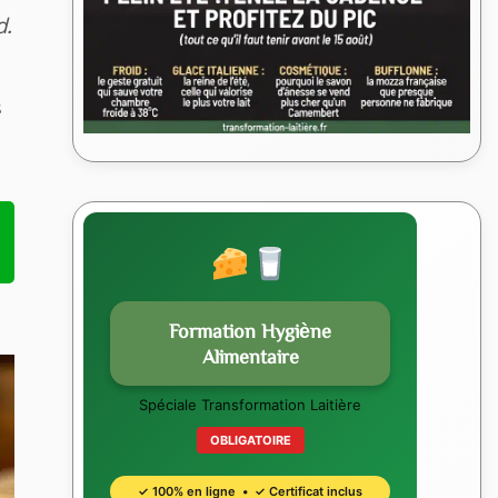
d.
s
Formation Hygiène
Alimentaire
Spéciale Transformation Laitière
OBLIGATOIRE
✓ 100% en ligne • ✓ Certificat inclus