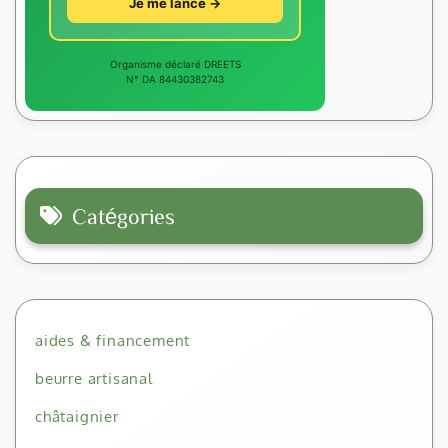
Je me lance →
Organisme déclaré DREETS
N° DA 84430382743
Catégories
aides & financement
beurre artisanal
châtaignier