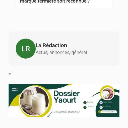
marque fermière soit reconnue ?
La Rédaction
LR
Actus, annonces, général
« `