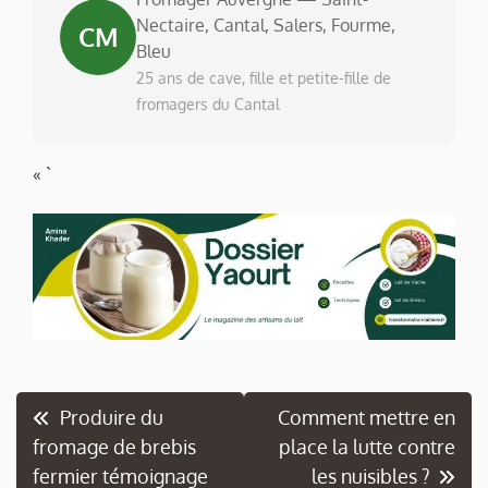
Nectaire, Cantal, Salers, Fourme,
CM
Bleu
25 ans de cave, fille et petite-fille de
fromagers du Cantal
« `
Navigation
Produire du
Comment mettre en
fromage de brebis
place la lutte contre
de
fermier témoignage
les nuisibles ?