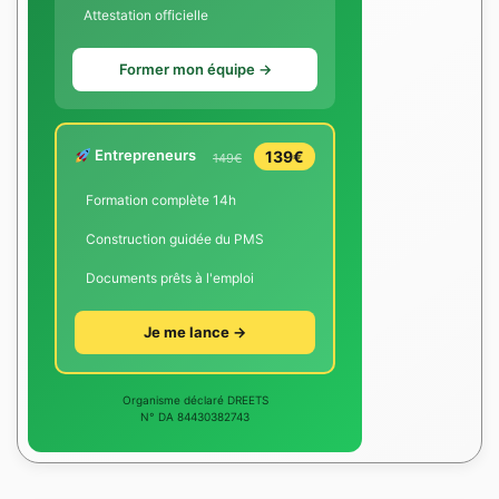
Attestation officielle
Former mon équipe →
Entrepreneurs
139€
149€
Formation complète 14h
Construction guidée du PMS
Documents prêts à l'emploi
Je me lance →
Organisme déclaré DREETS
N° DA 84430382743