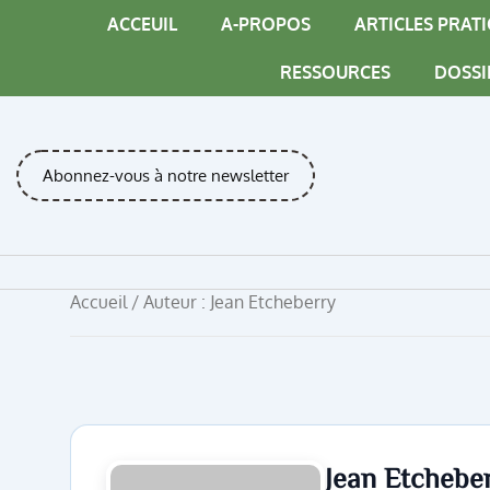
Skip
ACCEUIL
A-PROPOS
ARTICLES PRAT
to
content
RESSOURCES
DOSSI
Abonnez-vous à notre newsletter
Accueil
/ Auteur : Jean Etcheberry
Jean Etchebe