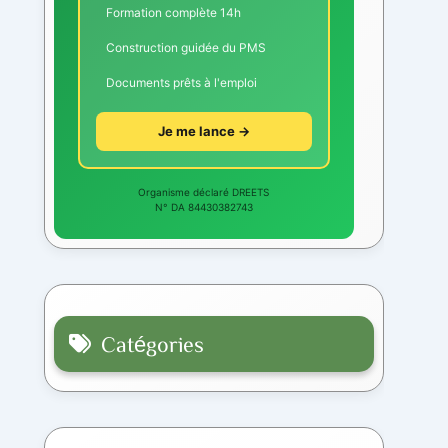
Formation complète 14h
Construction guidée du PMS
Documents prêts à l'emploi
Je me lance →
Organisme déclaré DREETS
N° DA 84430382743
Catégories