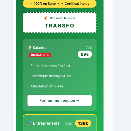
✓ 100% en ligne • ✓ Certificat inclus
-10€ avec le code
TRANSFO
Salariés
79€
69€
OBLIGATOIRE
Formation complète 14h
Spécifique fromage & lait
Attestation officielle
Former mon équipe →
Entrepreneurs
139€
149€