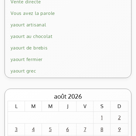
Vente directe
Vous avez la parole
yaourt artisanal
yaourt au chocolat
yaourt de brebis
yaourt fermier
yaourt grec
août 2026
L
M
M
J
V
S
D
1
2
3
4
5
6
7
8
9