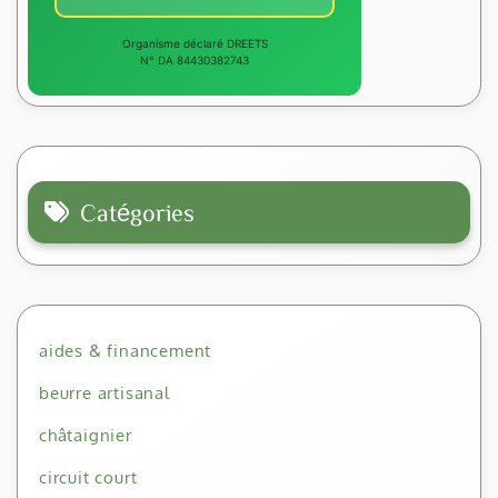
Organisme déclaré DREETS
N° DA 84430382743
Catégories
aides & financement
beurre artisanal
châtaignier
circuit court