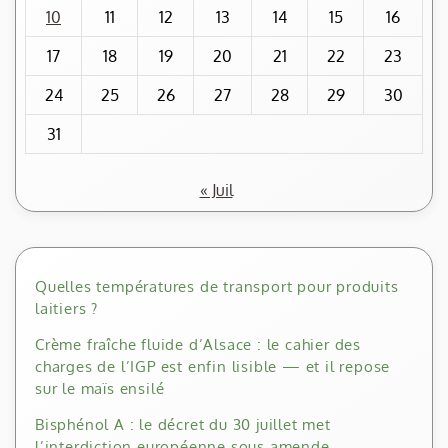
10
11
12
13
14
15
16
17
18
19
20
21
22
23
24
25
26
27
28
29
30
31
« Juil
Quelles températures de transport pour produits
laitiers ?
Crème fraîche fluide d’Alsace : le cahier des
charges de l’IGP est enfin lisible — et il repose
sur le maïs ensilé
Bisphénol A : le décret du 30 juillet met
l’interdiction européenne sous amende