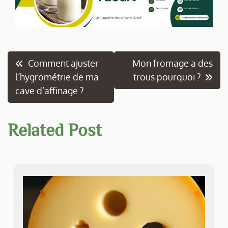
Navigation
Comment ajuster
Mon fromage a des
l’hygrométrie de ma
trous pourquoi ?
de
cave d’affinage ?
l’article
Related Post