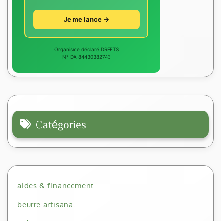
Je me lance →
Organisme déclaré DREETS
N° DA 84430382743
Catégories
aides & financement
beurre artisanal