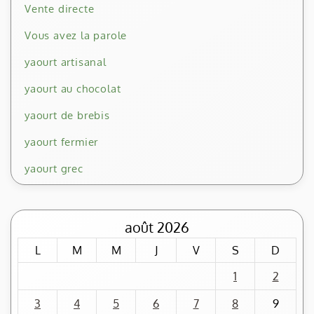
Vente directe
Vous avez la parole
yaourt artisanal
yaourt au chocolat
yaourt de brebis
yaourt fermier
yaourt grec
août 2026
L
M
M
J
V
S
D
1
2
3
4
5
6
7
8
9