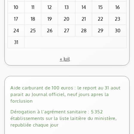
10
11
12
13
14
15
16
17
18
19
20
21
22
23
24
25
26
27
28
29
30
31
« Juil
Aide carburant de 100 euros : le report au 31 aout
parait au Journal officiel, neuf jours apres la
forclusion
Dérogation à l’agrément sanitaire : 5 352
établissements sur la liste laitière du ministère,
republiée chaque jour