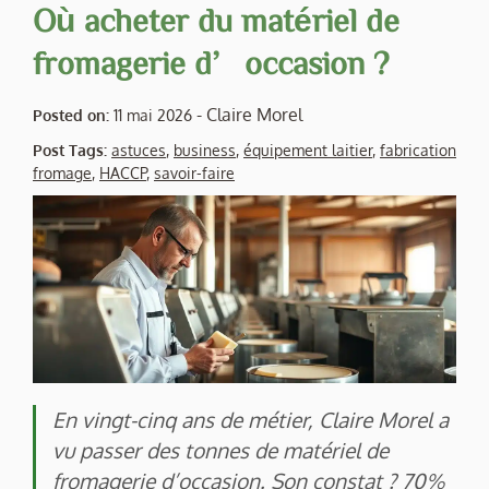
Où acheter du matériel de
fromagerie d’occasion ?
-
Claire Morel
Posted on:
11 mai 2026
Post Tags:
astuces
,
business
,
équipement laitier
,
fabrication
fromage
,
HACCP
,
savoir-faire
En vingt-cinq ans de métier, Claire Morel a
vu passer des tonnes de matériel de
fromagerie d’occasion. Son constat ? 70%