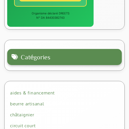
Organisme déclaré DREETS
N° DA 84430382743
Catégories
aides & financement
beurre artisanal
châtaignier
circuit court