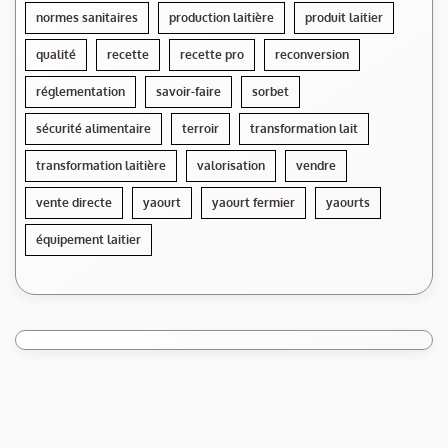
normes sanitaires
production laitière
produit laitier
qualité
recette
recette pro
reconversion
réglementation
savoir-faire
sorbet
sécurité alimentaire
terroir
transformation lait
transformation laitière
valorisation
vendre
vente directe
yaourt
yaourt fermier
yaourts
équipement laitier