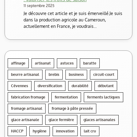
11 septembre 2025
Je découvre cet article et je suis émerveillé.Je suis
dans la production agricole au Cameroun,
actuellement en France, je voudrais…
affinage
artisanat
astuces
baratte
beurre artisanal
brebis
business
circuit-court
Cévennes
diversification
durabilité
débutant
fabrication fromage
fermentation
ferments lactiques
fromage artisanal
fromage à pâte pressée
glace artisanale
glace fermière
glaces artisanales
HACCP
hygiène
innovation
lait cru