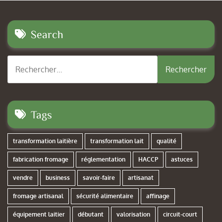
Search
Rechercher :
Tags
transformation laitière
transformation lait
qualité
fabrication fromage
réglementation
HACCP
astuces
vendre
business
savoir-faire
artisanat
fromage artisanal
sécurité alimentaire
affinage
équipement laitier
débutant
valorisation
circuit-court