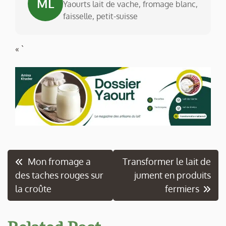
ML
Yaourts lait de vache, fromage blanc,
faisselle, petit-suisse
« `
Navigation
Mon fromage a
Transformer le lait de
des taches rouges sur
jument en produits
de
la croûte
fermiers
l’article