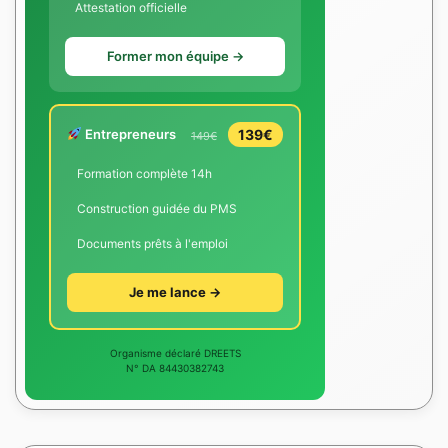
Attestation officielle
Former mon équipe →
Entrepreneurs
139€
149€
Formation complète 14h
Construction guidée du PMS
Documents prêts à l'emploi
Je me lance →
Organisme déclaré DREETS
N° DA 84430382743