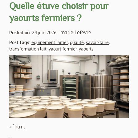
Quelle étuve choisir pour
yaourts fermiers ?
-
marie Lefevre
Posted on:
24 juin 2026
Post Tags:
équipement laitier
,
qualité
,
savoir-faire
,
transformation lait
,
yaourt fermier
,
yaourts
« `html