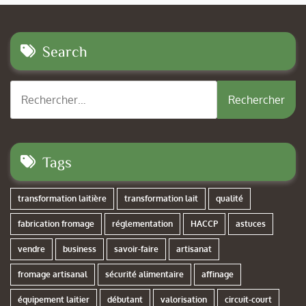
Search
Rechercher :
Tags
transformation laitière
transformation lait
qualité
fabrication fromage
réglementation
HACCP
astuces
vendre
business
savoir-faire
artisanat
fromage artisanal
sécurité alimentaire
affinage
équipement laitier
débutant
valorisation
circuit-court