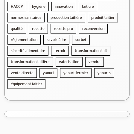
HACCP
hygiène
innovation
lait cru
normes sanitaires
production laitière
produit laitier
qualité
recette
recette pro
reconversion
réglementation
savoir-faire
sorbet
sécurité alimentaire
terroir
transformation lait
transformation laitière
valorisation
vendre
vente directe
yaourt
yaourt fermier
yaourts
équipement laitier