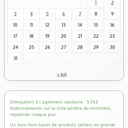
1
2
3
4
5
6
7
8
9
10
11
12
13
14
15
16
17
18
19
20
21
22
23
24
25
26
27
28
29
30
31
« Juil
Dérogation à l’agrément sanitaire : 5 352
établissements sur la liste laitière du ministère,
republiée chaque jour
Un euro hors taxes de produits laitiers en grande