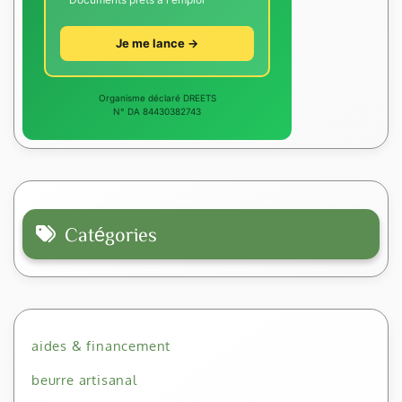
Je me lance →
Organisme déclaré DREETS
N° DA 84430382743
Catégories
aides & financement
beurre artisanal