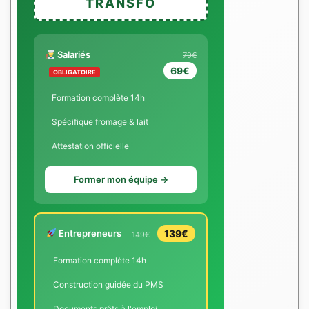
TRANSFO
Salariés
79€
69€
OBLIGATOIRE
Formation complète 14h
Spécifique fromage & lait
Attestation officielle
Former mon équipe →
Entrepreneurs
139€
149€
Formation complète 14h
Construction guidée du PMS
Documents prêts à l'emploi