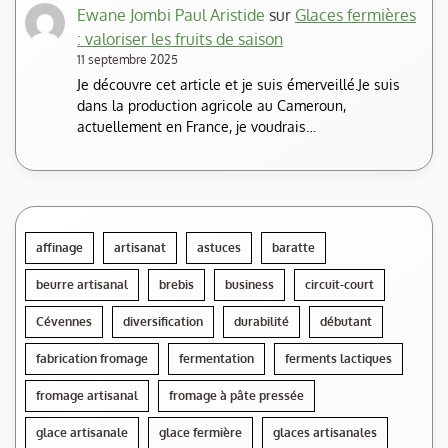
Ewane Jombi Paul Aristide
sur
Glaces fermières
: valoriser les fruits de saison
11 septembre 2025
Je découvre cet article et je suis émerveillé.Je suis
dans la production agricole au Cameroun,
actuellement en France, je voudrais…
affinage
artisanat
astuces
baratte
beurre artisanal
brebis
business
circuit-court
Cévennes
diversification
durabilité
débutant
fabrication fromage
fermentation
ferments lactiques
fromage artisanal
fromage à pâte pressée
glace artisanale
glace fermière
glaces artisanales