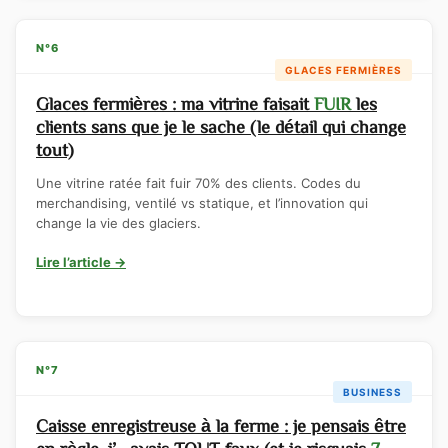
N°6
GLACES FERMIÈRES
Glaces fermières : ma vitrine faisait
FUIR
les
clients sans que je le sache (le détail qui change
tout)
Une vitrine ratée fait fuir 70% des clients. Codes du
merchandising, ventilé vs statique, et l’innovation qui
change la vie des glaciers.
Lire l’article →
N°7
BUSINESS
Caisse enregistreuse à la ferme : je pensais être
en règle, j’avais TOUT faux (et je risquais
7