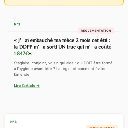
N°2
RÉGLEMENTATION
« J’ai embauché ma nièce 2 mois cet été :
la DDPP m’a sorti UN truc qui m’a coûté
1 847€
«
Stagiaire, conjoint, voisin qui aide : qui DOIT être formé
à l’hygiène avant l’été ? La règle, et comment éviter
l’amende.
Lire l’article →
N°3
VENTE DIRECTE