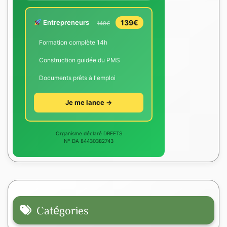
Entrepreneurs
139€
149€
Formation complète 14h
Construction guidée du PMS
Documents prêts à l'emploi
Je me lance →
Organisme déclaré DREETS
N° DA 84430382743
Catégories