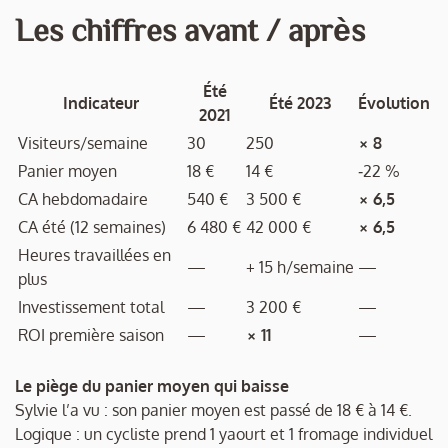
Les chiffres avant / après
Été
Indicateur
Été 2023
Évolution
2021
Visiteurs/semaine
30
250
× 8
Panier moyen
18 €
14 €
‑22 %
CA hebdomadaire
540 €
3 500 €
× 6,5
CA été (12 semaines)
6 480 €
42 000 €
× 6,5
Heures travaillées en
—
+ 15 h/semaine
—
plus
Investissement total
—
3 200 €
—
ROI première saison
—
× 11
—
Le piège du panier moyen qui baisse
Sylvie l’a vu : son panier moyen est passé de 18 € à 14 €.
Logique : un cycliste prend 1 yaourt et 1 fromage individuel