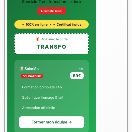
Spéciale Transformation Laitière
OBLIGATOIRE
✓ 100% en ligne • ✓ Certificat inclus
-10€ avec le code
TRANSFO
Salariés
79€
69€
OBLIGATOIRE
Formation complète 14h
Spécifique fromage & lait
Attestation officielle
Former mon équipe →