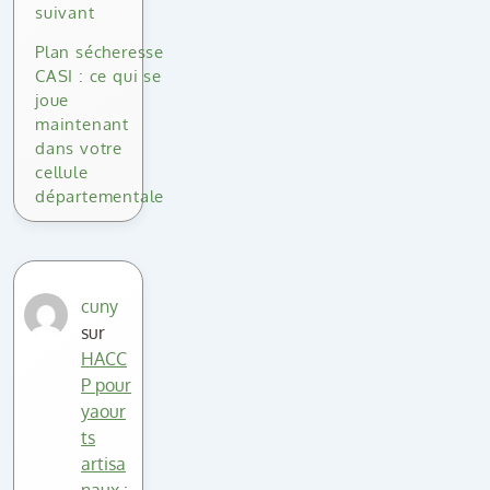
suivant
Plan sécheresse
CASI : ce qui se
joue
maintenant
dans votre
cellule
départementale
cuny
sur
HACC
P pour
yaour
ts
artisa